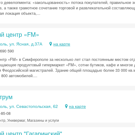
го девелопмента: «закольцованность» потока покупателей, правильное 
в, а также грамотное сочетание торговой и развлекательной составл
я локация объекта,...
ый центр «FM»
ль, ул. Ясная, д.37А
на карте
690 590
ентр «FM» в Симферополе за несколько лет стал постоянным местом от
ещающее продуктовый гипермаркет «FM», сотни бутиков, кафе и многое
 Феодосийской магистралей. Здание общей площадью более 33 000 кв.м. 
 800 автомобилей....
трум
ль, ул. Севастопольская, 62
на карте
-85-08
нтр, Универмаг, Магазины и услуги
й центр "Гагаринский"