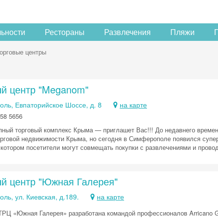
льности
Рестораны
Развлечения
Пляжи
орговые центры
ый центр "Meganom"
ль, Евпаторийское Шоссе, д. 8
на карте
58 5656
ный торговый комплекс Крыма — приглашет Вас!!! До недавнего времен
орговой недвижимости Крыма, но сегодня в Симферополе появился суп
 котором посетители могут совмещать покупки с развлечениями и прово
ый центр "Южная Галерея"
ь, ул. Киевская, д.189.
на карте
ТРЦ «Южная Галерея» разработана командой профессионалов Arricano G