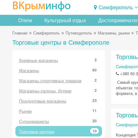
ВКрым
инфо
Симферополь
Отели
Культурный отдых
Достопримечате
Главная
Симферополь
Путеводитель
Магазины, рынки
Т
Торговые центры в Симферополе
Торгов
Книжные магазины
2
Симферопо
Магазины
60
+380 50 3
Магазины спортивных товаров
2
Самый круп
объектах т
Магазины-салоны, бутики
2
формата, в
Продуктовые магазины
23
Рынки
11
Торгов
Супермаркеты
20
Симферопол
Торговые центры
10
Концепция 