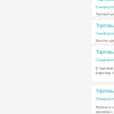
Симферопо
Торговый це
Торговы
Симферопо
Магазин од
Торгов
Симферопол
В торговом
Кафе-бар, 
Торговы
Симферопо
Жители и г
магазины с