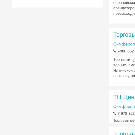
европейско
арендаторо
превосходна
Торгов
Симферопо
+380 652 
Торговый ц
здание, вм
Ялтинской и
парковку на
ТЦ Цен
Симферопо
7 978 823
Торговый це
Торговы