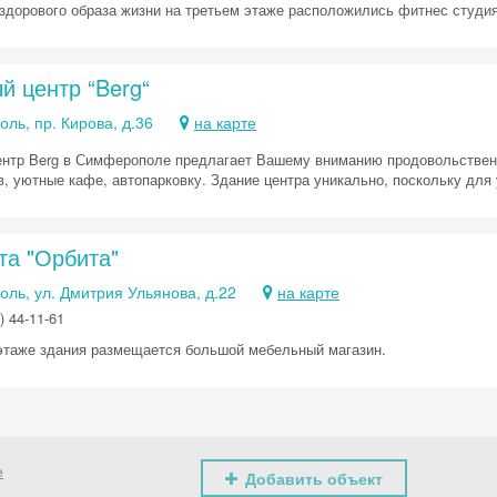
здорового образа жизни на третьем этаже расположились фитнес студия 
й центр “Berg“
ль, пр. Кирова, д.36
на карте
ентр Berg в Симферополе предлагает Вашему вниманию продовольственн
в, уютные кафе, автопарковку. Здание центра уникально, поскольку для 
та "Орбита"
ль, ул. Дмитрия Ульянова, д.22
на карте
) 44-11-61
этаже здания размещается большой мебельный магазин.
е
Добавить объект