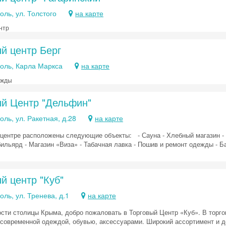
ль, ул. Толстого
на карте
нтр
Скидка −5%
й центр Берг
Хочешь дешевле? Оставь почту и получи промокод
первое бронирование!
ль, Карла Маркса
на карте
ежды
ый Центр "Дельфин"
Получить промокод
ь, ул. Ракетная, д.28
на карте
 центре расположены следующие объекты: - Сауна - Хлебный магазин - А
бильярд - Магазин «Виза» - Табачная лавка - Пошив и ремонт одежды - 
й центр "Куб"
ль, ул. Тренева, д.1
на карте
ости столицы Крыма, добро пожаловать в Торговый Центр «Куб». В торг
 современной одеждой, обувью, аксессуарами. Широкий ассортимент и 