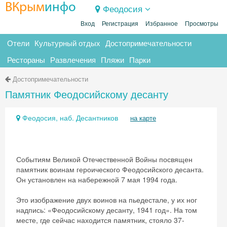
ВКрым
инфо
Феодосия
Вход
Регистрация
Избранное
Просмотры
Отели
Культурный отдых
Достопримечательности
Рестораны
Развлечения
Пляжи
Парки
Достопримечательности
Памятник Феодосийскому десанту
Феодосия, наб. Десантников
на карте
Событиям Великой Отечественной Войны посвящен
памятник воинам героического Феодосийского десанта.
Он установлен на набережной 7 мая 1994 года.
Это изображение двух воинов на пьедестале, у их ног
надпись: «Феодосийскому десанту, 1941 год». На том
месте, где сейчас находится памятник, стояло 37-