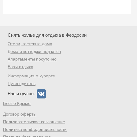
Скидка −5%
Хочешь дешевле? Оставь почту и получи
Снять жилье для отдыха в Феодосии
промокод на первое бронирование!
Отели, гостевые дома
Дома и коттеджи под ключ
Апартаменты посуточно
Базы отдыха
Получить промокод
Информация о курорте
Путеводитель
Наши группы:
Блог о Крыме
Договор оферты
Пользовательское соглашение
Политика конфиденциальности
Правила бронирования