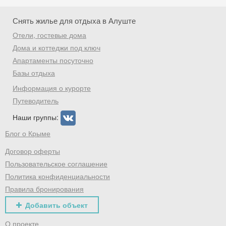
Скидка −5%
Снять жилье для отдыха в Алуште
Хочешь дешевле? Оставь почту и получи
Отели, гостевые дома
промокод на первое бронирование!
Дома и коттеджи под ключ
Апартаменты посуточно
Базы отдыха
Информация о курорте
Получить промокод
Путеводитель
Наши группы:
Блог о Крыме
Договор оферты
Пользовательское соглашение
Политика конфиденциальности
Правила бронирования
Добавить объект
О проекте