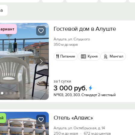
ха
Гостевой дом в Алуште
ариант
Алушта, ул. Слуцкого
350 м до моря
Питание
Кухня
Мангал
за 1 сутки
3
000
руб.
№103, 203, 303. Стандарт 2-местный
Отель «Алвис»
ей
Алушта, ул. Октябрьская, д. 14
250 м до моря
·
672 м до центра