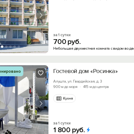
за 1 сутки
700
руб.
Небольшая двухместная комната с видом во дв
Гостевой дом «Росинка»
онировано
Алушта, ул. Гвардейская, д. 3
900 м до моря
·
415 м до центра
Кухня
за 1 сутки
1
800
руб.