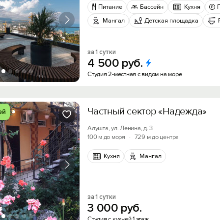
Питание
Бассейн
Кухня
Мангал
Детская площадка
за 1 сутки
4
500
руб.
Студия 2-местная с видом на море
Частный сектор «Надежда»
ей
Вход на сайт
Алушта, ул. Ленина, д. 3
100 м до моря
·
729 м до центра
Войти или
Зарегистрироваться
Кухня
Мангал
Скидка −5%
за 1 сутки
Хочешь дешевле? Оставь почту и получи промок
3
000
руб.
Войти
первое бронирование!
Студия с кухней 1 этаж