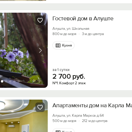
Гостевой дом в Алуште
Алушта, ул. Школьная
800 м до моря
·
3 м до центра
Кухня
за 1 сутки
2
700
руб.
№1. Комфорт 2 этаж
Апартаменты дом на Карла М
Алушта, ул. Карла Маркса д.64
500 м до моря
·
212 м до центра