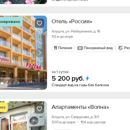
Войти с помощью
Получить промокод
Отель «Россия»
онировано
Алушта, ул. Набережная, д. 16
50 м до моря
Питание
Панорамный вид
Ре
за 1 сутки
5
200
руб.
Стандарт вид на горы без балкона
Апартаменты «Волна»
рос
Алушта, ул. Свердлова, д. 8/1
500 м до моря
·
154 м до центра