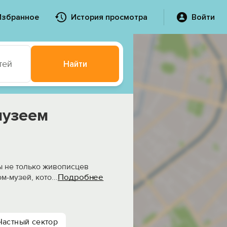
Избранное
История просмотра
Войти
тей
Найти
музеем
ы не только живописцев
Подробнее
м-музей, кото
...
Частный сектор