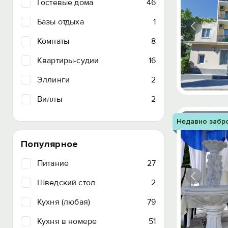
Гостевые дома
46
Базы отдыха
1
Комнаты
8
Квартиры-судии
16
Эллинги
2
Виллы
2
Недавно забр
Популярное
Питание
27
Шведский стол
2
Кухня (любая)
79
Кухня в номере
51