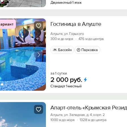
Двухместный 1 этаж
Гостиница в Алуште
ариант
Алушта, ул. Горького
300 м до моря
·
476 м до центра
Бассейн
Парковка
за 1 сутки
2
000
руб.
Стандарт 1-местный
Апарт-отель «Крымская Рези
Алушта, ул. Западная, д. 4, корп. 2
1000 м до моря
·
1328 м до центра