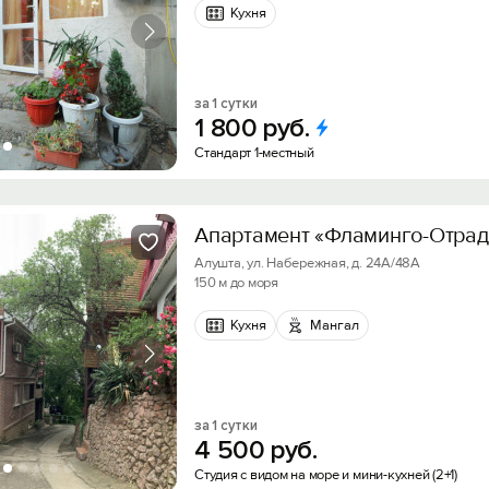
Кухня
за 1 сутки
1
800
руб.
Стандарт 1-местный
Апартамент «Фламинго-Отрад
Алушта, ул. Набережная, д. 24А/48А
150 м до моря
Кухня
Мангал
за 1 сутки
4
500
руб.
Студия с видом на море и мини-кухней (2+1)