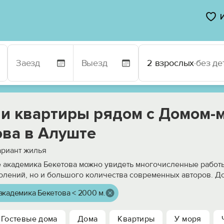
2 взрослых
·
без де
 и квартиры рядом с Домом-
ова в Алуште
риант жилья
 академика Бекетова можно увидеть многочисленные работ
лений, но и большого количества современных авторов. До
академика Бекетова < 2000 м.
Гостевые дома
Дома
Квартиры
У моря