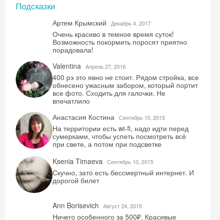
Подсказки
Артем Крымский
Декабрь 4, 2017
Очень красиво в темное время суток!
Возможность покормить поросят приятно
порадовала!
Valentina
Aпрель 27, 2016
400 рэ это явно не стоит. Рядом стройка, все
обнесено ужасным забором, который портит
все фото. Сходить для галочки. Не
впечатлило
Анастасия Костина
Сентябрь 10, 2015
На территории есть wi-fi, надо идти перед
сумерками, чтобы успеть посмотреть всё
при свете, а потом при подсветке
Ksenia Timaeva
Сентябрь 10, 2015
Скучно, зато есть бессмертный интернет. И
дорогой билет
Ann Borisevich
Август 24, 2015
Ничего особенного за 500₽. Красивые