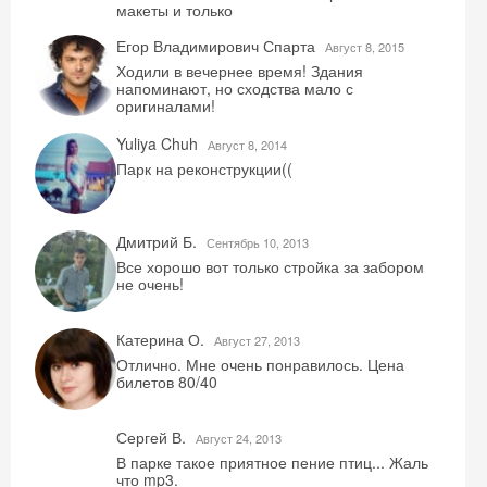
макеты и только
Егор Владимирович Спарта
Август 8, 2015
Ходили в вечернее время! Здания
напоминают, но сходства мало с
оригиналами!
Yuliya Chuh
Август 8, 2014
Парк на реконструкции((
Дмитрий Б.
Сентябрь 10, 2013
Все хорошо вот только стройка за забором
не очень!
Катерина О.
Август 27, 2013
Отлично. Мне очень понравилось. Цена
Скидка −5%
билетов 80/40
Хочешь дешевле? Оставь почту и получи
Сергей В.
промокод на первое бронирование!
Август 24, 2013
В парке такое приятное пение птиц... Жаль
что mp3.