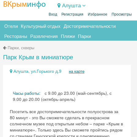
ВКрым
инфо
Алушта
Вход
Регистрация
Избранное
Просмотры
Отели
Культурный отдых
Достопримечательности
Рестораны
Развлечения
Пляжи
Парки
Парки, скверы
Парк Крым в миниатюре
Алушта, ул.Горького д.9
на карте
Часы работы:
с 9.00 до 23.00 (май-сентябрь), с
9.00 до 20.00 (октябрь-апрель)
Посетить все достопримечательности полуострова за
80 минут - это Вы сможете сделать в прекрасном
солнечном музее под открытым небом – парке «Крым в
миниатюре». Только здесь Вы сможете пройтись рядом
со стенами Генуэзской крепости и одновременно