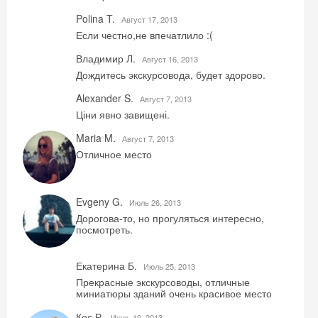
Polina T.
Август 17, 2013
Если честно,не впечатлило :(
Получить промокод
Владимир Л.
Август 16, 2013
Дождитесь экскурсовода, будет здорово.
Alexander S.
Август 7, 2013
Ціни явно завищені.
Maria M.
Август 7, 2013
Отличное место
Evgeny G.
Июль 26, 2013
Дорогова-то, но прогуляться интересно,
посмотреть.
Екатерина Б.
Июль 25, 2013
Прекрасные экскурсоводы, отличные
миниатюры зданий очень красивое место
Кос Р.
Июль 10, 2013