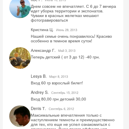
Днем совсем не впечатляет. С 6 до 7 вечера
идет уборка территории и экспонатов.
Чуваки в красных желетках мешают
фотогравироваться
Кристина Ц.
Июнь 28, 2013
Нашей семье очень понравилось! Красиво
особенно в темное время суток!
Александр Г.
Май 3, 2013
Теперь детский ( от 3 до 12) -40 грн.
Lesya B.
Mарт 8, 2013
Вход 60 гр взрослый билет!
Andrey S.
Сентябрь 15, 2012
Вход 80,00 грн детский 30,00
Denis Т.
Сентябрь 6, 2012
Максимальные впечатления только с
наступлением темноты и преимущественно
для тех, кто еще не успел ознакомиться с
оригиналами. Днем такого эффекта нет.