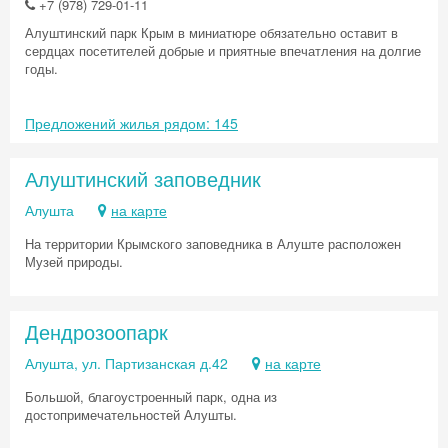
+7 (978) 729-01-11
Алуштинский парк Крым в миниатюре обязательно оставит в
сердцах посетителей добрые и приятные впечатления на долгие
годы.
Предложений жилья рядом: 145
Алуштинский заповедник
Алушта
на карте
На территории Крымского заповедника в Алуште расположен
Музей природы.
Дендрозоопарк
Алушта, ул. Партизанская д.42
на карте
Большой, благоустроенный парк, одна из
Скидка −5%
достопримечательностей Алушты.
Хочешь дешевле? Оставь почту и получи