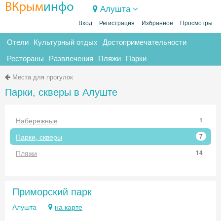
ВКрым
инфо
Алушта
Вход
Регистрация
Избранное
Просмотры
Отели
Культурный отдых
Достопримечательности
Рестораны
Развлечения
Пляжи
Парки
Места для прогулок
Парки, скверы в Алуште
Набережные
1
Парки, скверы
7
Пляжи
14
Приморский парк
Алушта
на карте