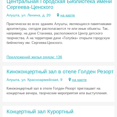
Центральная Городская Библиотека имени
Сергеева-Ценского
Алушта, ул. Ленина, д. 20
на карте
Практически во всех зданиях Алушты, являющихся памятниками
архитектуры, сегодня располагаются те или иные объекты. Так,
например, на даче Стахеева, расположился Центр детского
творчества. А на территории дачи «Голубка» открыли городскую
библиотеку им. Сергеева-Ценского.
Предложений жилья рядом: 136
Киноконцертный зал в отеле Голден Резорт
Скидка −5%
Алушта, ул. Красноармейская, 9
на карте
Киноконцертный зал в отеле Голден Резорт приглашает на
Хочешь дешевле? Оставь почту и получи
концертные вечера, творческие мероприятия или выступления.
промокод на первое бронирование!
Концертный зал Курортный