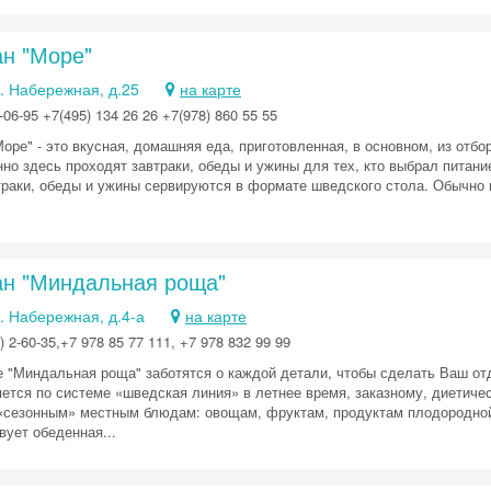
ан "Море"
. Набережная, д.25
на карте
06-95 +7(495) 134 26 26 +7(978) 860 55 55
оре" - это вкусная, домашняя еда, приготовленная, в основном, из отб
нно здесь проходят завтраки, обеды и ужины для тех, кто выбрал питани
траки, обеды и ужины сервируются в формате шведского стола. Обычно г
ан "Миндальная роща"
. Набережная, д.4-а
на карте
 2-60-35,+7 978 85 77 111, +7 978 832 99 99
е "Миндальная роща" заботятся о каждой детали, чтобы сделать Ваш о
ется по системе «шведская линия» в летнее время, заказному, диетиче
«сезонным» местным блюдам: овощам, фруктам, продуктам плодородной
вует обеденная...