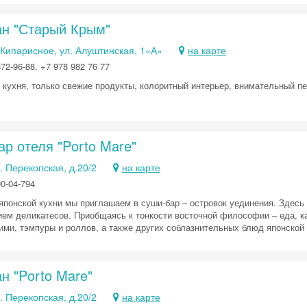
ан "Старый Крым"
 Кипарисное, ул. Алуштинская, 1«А»
на карте
72-96-88, +7 978 982 76 77
кухня, только свежие продукты, колоритный интерьер, внимательный пер
р отеля "Porto Mare"
. Перекопская, д.20/2
на карте
00-04-794
японской кухни мы приглашаем в суши-бар – островок уединения. Здес
ием деликатесов. Приобщаясь к тонкости восточной философии – еда, ка
ими, тэмпуры и роллов, а также других соблазнительных блюд японской 
н "Porto Mare"
. Перекопская, д.20/2
на карте