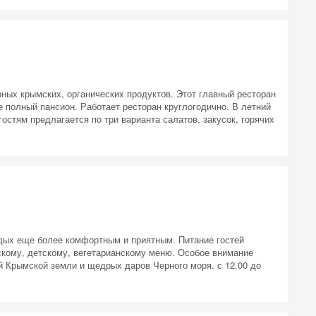
орных крымских, органических продуктов. Этот главный ресторан
е полный пансион. Работает ресторан круглогодично. В летний
остям предлагается по три варианта салатов, закусок, горячих
тдых еще более комфортным и приятным. Питание гостей
скому, детскому, вегетарианскому меню. Особое внимание
 Крымской земли и щедрых даров Черного моря. с 12.00 до