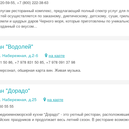
20-59-55, +7 (800) 222-38-63
лугам ресторанный комплекс, предлагающий полный спектр услуг для по
стей осуществляется по заказному, диетическому, детскому, суши, гри
емли и щедрых даров Черного моря, которые приготовлены по уникальной
зданный со вкусом...
ан "Водолей"
. Набережная, д.2-б
на карте
1 50 86, +7 978 831 50 85, +7 978 091 37 98
ерсонал, обширная карта вин. Живая музыка.
ан "Дорадо"
. Набережная, д.25
на карте
60 55 55
редиземноморской кухни "Дорадо" - это уютный ресторан, расположивший
айских праздников и продолжает весь летний сезон. В ресторане возмож