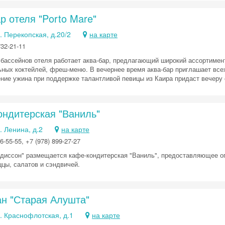
р отеля "Porto Mare"
. Перекопская, д.20/2
на карте
732-21-11
 бассейнов отеля работает аква-бар, предлагающий широкий ассортимен
ьных коктейлей, фреш-меню. В вечернее время аква-бар приглашает вс
ние ужина при поддержке талантливой певицы из Каира придаст вечеру
ондитерская "Ваниль"
. Ленина, д.2
на карте
-55-55, +7 (978) 899-27-27
едиссон" размещается кафе-кондитерская "Ваниль", предоставляющее ог
ццы, салатов и сэндвичей.
ан "Старая Алушта"
. Краснофлотская, д.1
на карте