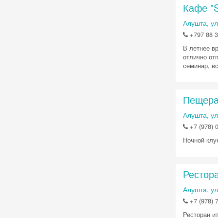
Кафе "S
Алушта, ул
+797 88 3
В летнее в
отлично от
семинар, вс
Пещер
Алушта, ул
+7 (978) 
Ночной клу
Рестор
Алушта, ул
+7 (978) 
Ресторан ит