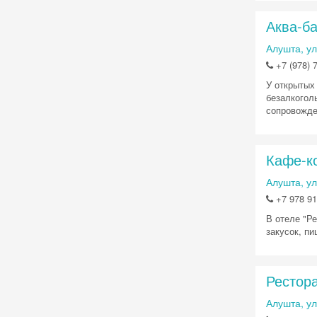
Аква-ба
Алушта, ул
+7 (978) 
У открытых
безалкогол
сопровожде
Кафе-к
Алушта, ул
+7 978 916
В отеле "Р
закусок, пи
Рестор
Алушта, ул