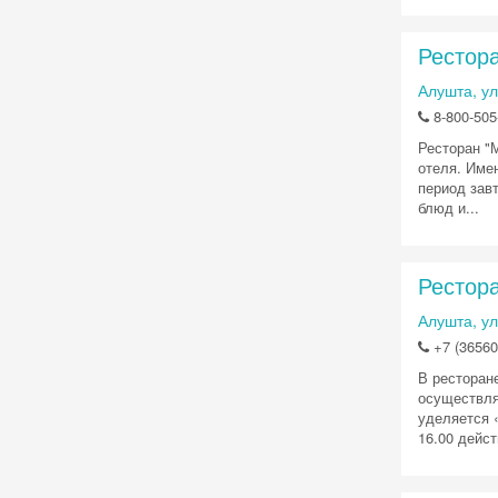
Рестор
Алушта, ул
8-800-505-
Ресторан "М
отеля. Име
период зав
блюд и...
Рестор
Алушта, ул
+7 (36560)
В ресторан
осуществля
уделяется 
16.00 дейст