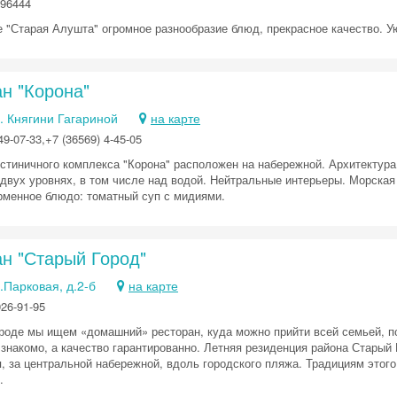
296444
е "Старая Алушта" огромное разнообразие блюд, прекрасное качество. Ую
н "Корона"
Скидка −5%
. Княгини Гагариной
на карте
9-07-33,+7 (36569) 4-45-05
Хочешь дешевле? Оставь почту и получи промокод
первое бронирование!
остиничного комплекса "Корона" расположен на набережной. Архитектура
 двух уровнях, в том числе над водой. Нейтральные интерьеры. Морская
рменное блюдо: томатный суп с мидиями.
Получить промокод
ан "Старый Город"
.Парковая, д.2-б
на карте
926-91-95
роде мы ищем «домашний» ресторан, куда можно прийти всей семьей, по
 знакомо, а качество гарантированно. Летняя резиденция района Старый
я, за центральной набережной, вдоль городского пляжа. Традициям этог
.