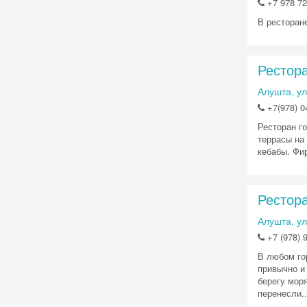
+7 978 7
В ресторан
Рестора
Алушта, ул
+7(978) 04
Ресторан г
террасы на
кебабы. Фи
Рестор
Алушта, ул
+7 (978) 
В любом го
привычно и
берегу мор
перенесли..