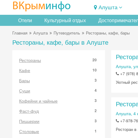
ВКрым
инфо
Алушта
Отели
Культурный отдых
Достопримечате
Главная
Алушта
Путеводитель
Рестораны, кафе, бары
Рестораны, кафе, бары в Алуште
Рестор
Рестораны
20
Алушта, ул
Кафе
10
+7 (978) 
Бары
3
Уютный рес
Суши
4
Кофейни и чайные
3
Рестор
Фаст-фуд
2
Алушта, 4
+7-978-76
Пиццерии
3
Ресторан в
Столовые
1