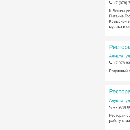
+7 (978) 7
К Вашим ус
Питание Го
Крымской з
музыка и со
Рестор
Алушта, ул
+7 978 83
Радушный п
Рестор
Алушта, ул
+7(978) 8
Ресторан с
работу с м