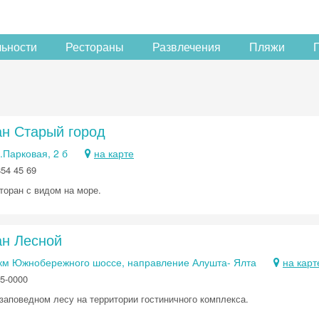
льности
Рестораны
Развлечения
Пляжи
ан Старый город
.Парковая, 2 б
на карте
854 45 69
торан с видом на море.
ан Лесной
 км Южнобережного шоссе, направление Алушта- Ялта
на карт
5-0000
 заповедном лесу на территории гостиничного комплекса.