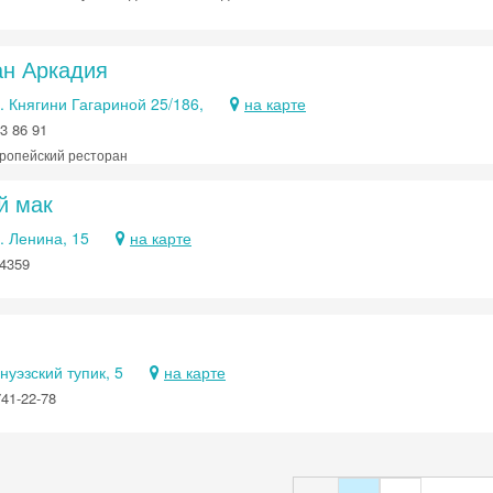
ан Аркадия
. Княгини Гагариной 25/186,
на карте
3 86 91
ропейский ресторан
й мак
. Ленина, 15
на карте
4359
нуэзский тупик, 5
на карте
741-22-78