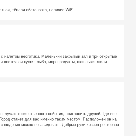
тная, тёплая обстановка, наличие WiFi.
 на
 с налетом неоготики. Маленький закрытый зал и три открытые
 и восточная кухня: рыба, морепродукты, шашлыки, люля-
 случаю торжественного события, пригласить друзей. Где все
 Город станет для вас именно таким местом. Расположен он на
о заведения можно позавидовать. Добрые руки хозяев ресторана