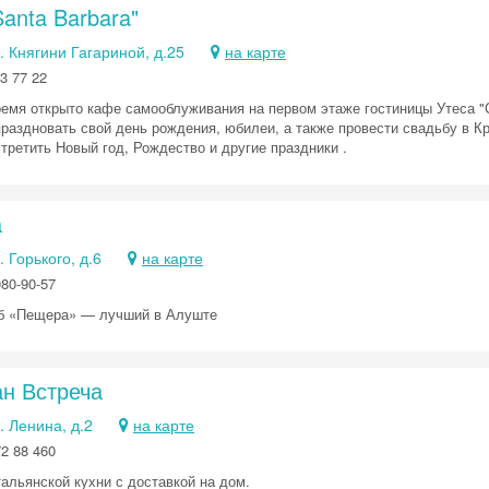
anta Barbara"
. Княгини Гагариной, д.25
на карте
3 77 22
ремя открыто кафе самооблуживания на первом этаже гостиницы Утеса "С
праздновать свой день рождения, юбилеи, а также провести свадьбу в 
третить Новый год, Рождество и другие праздники .
а
. Горького, д.6
на карте
080-90-57
б «Пещера» — лучший в Алуште
ан Встреча
. Ленина, д.2
на карте
72 88 460
альянской кухни с доставкой на дом.