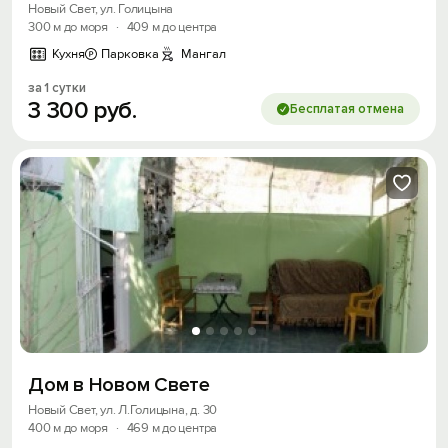
Новый Свет, ул. Голицына
300 м до моря
·
409 м до центра
Кухня
Парковка
Мангал
за 1 сутки
3
300
руб.
Бесплатая отмена
Вход на сайт
Войти или
Зарегистрироваться
Войти
Войти с помощью
Дом в Новом Свете
Скидка −5%
Новый Свет, ул. Л.Голицына, д. 30
Хочешь дешевле? Оставь почту и получи
400 м до моря
·
469 м до центра
промокод на первое бронирование!