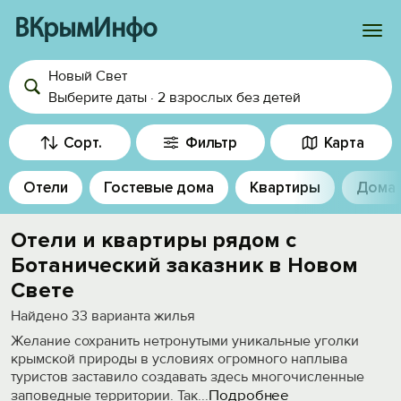
ВКрымИнфо
Новый Свет
Войти
Выберите даты
·
2 взрослых
без детей
Избранное
Сорт.
Фильтр
Карта
История просмотра
Отели
Гостевые дома
Квартиры
Дома
Добавить свой объект
Отели и квартиры рядом с
Ботанический заказник в Новом
Свете
Найдено
33
варианта жилья
Желание сохранить нетронутыми уникальные уголки
крымской природы в условиях огромного наплыва
туристов заставило создавать здесь многочисленные
Подробнее
заповедные территории. Так
...