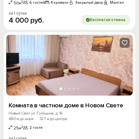
2
6 гостей
4 кровати
Закрытый двор
Мангал
50м
за 1 сутки
4
000
руб.
Бесплатая отмена
Получить промокод
Комната в частном доме в Новом Свете
Новый Свет, ул. Голицына, д. 16
480 м до моря
·
327 м до центра
2
2 гостя
25м
за 1 сутки