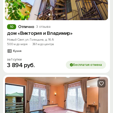
Отлично
10
3 отзыва
дом «Виктория и Владимир»
Новый Свет, ул. Голицына, д. 16 А
500 м до моря
·
361 м до центра
Кухня
за 1 сутки
3
894
руб.
Бесплатая отмена