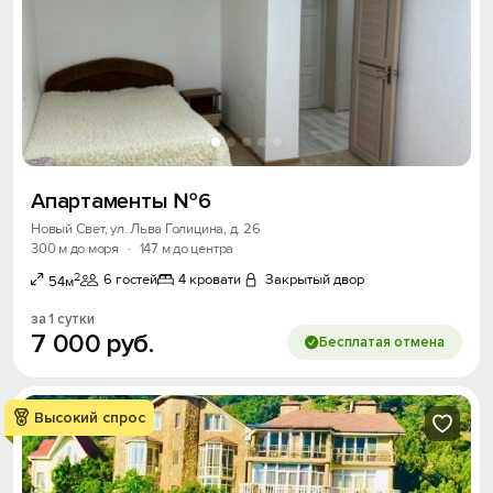
Апартаменты №6
Новый Свет, ул. Льва Голицина, д. 26
300 м до моря
·
147 м до центра
2
6 гостей
4 кровати
Закрытый двор
54м
за 1 сутки
7
000
руб.
Бесплатая отмена
Высокий спрос