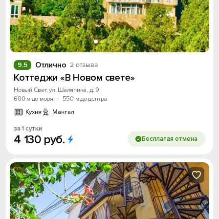
Отлично
9.5
2 отзыва
Коттеджи «В Новом свете»
Новый Свет, ул. Шаляпина, д. 9
600 м до моря
·
550 м до центра
Кухня
Мангал
за 1 сутки
4
130
руб.
Бесплатая отмена