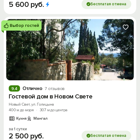
5
600
руб.
Бесплатая отмена
Выбор гостей
Отлично
9.4
7 отзывов
Гостевой дом в Новом Свете
Новый Свет, ул. Голицына
400 м до моря
·
307 м до центра
Кухня
Мангал
за 1 сутки
2
500
руб.
Бесплатая отмена