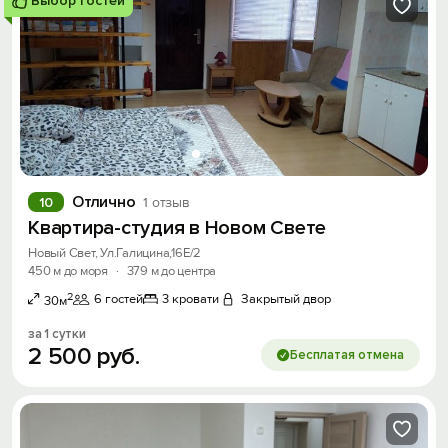
Выбор гостей
Отлично
10
1 отзыв
Квартира-студия в Новом Свете
Новый Свет, Ул.Галицина,16Е/2
450 м до моря
·
379 м до центра
2
6 гостей
3 кровати
Закрытый двор
30м
за 1 сутки
2
500
руб.
Бесплатая отмена