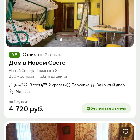
Отлично
9.5
2 отзыва
Дом в Новом Свете
Новый Свет, ул. Голицына 8
250 м до моря
·
332 м до центра
2
3 гостя
2 кровати
Парковка
Закрытый двор
20м
Мангал
за 1 сутки
4
720
руб.
Бесплатая отмена