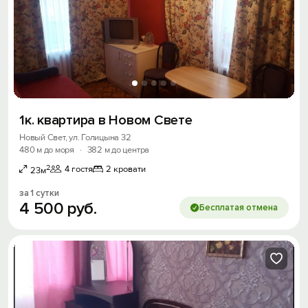
1к. квартира в Новом Свете
Новый Свет, ул. Голицына 32
480 м до моря
·
382 м до центра
2
4 гостя
2 кровати
23м
за 1 сутки
4
500
руб.
Бесплатая отмена