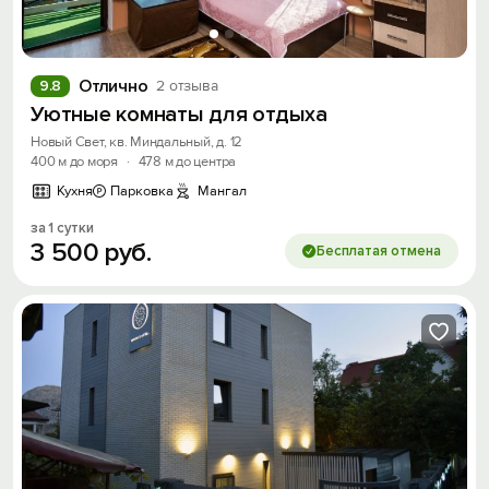
Отлично
9.8
2 отзыва
Уютные комнаты для отдыха
Новый Свет, кв. Миндальный, д. 12
400 м до моря
·
478 м до центра
Кухня
Парковка
Мангал
за 1 сутки
3
500
руб.
Бесплатая отмена