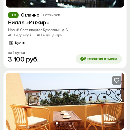
Отлично
8.8
8 отзывов
Вилла «Инжир»
Новый Свет, квартал Курортный, д. 6
400 м до моря
·
410 м до центра
Кухня
за 1 сутки
3
100
руб.
Бесплатая отмена