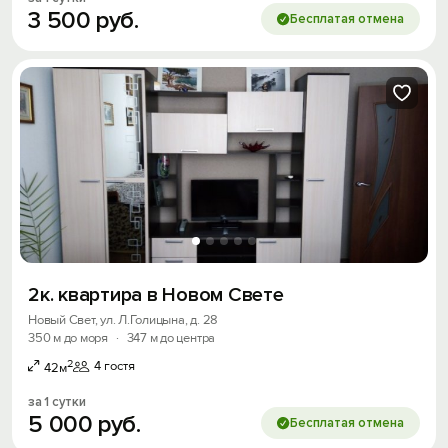
3
500
руб.
Бесплатая отмена
2к. квартира в Новом Свете
Новый Свет, ул. Л.Голицына, д. 28
350 м до моря
·
347 м до центра
2
4 гостя
42м
за 1 сутки
5
000
руб.
Бесплатая отмена