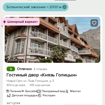
Ботанический заказник < 2000 м.
Шикарный вариант
Отлично
9
4 отзыва
Гостиный двор «Князь Голицын»
Новый Свет, ул. Льва Голицына, д. 5
400 м до моря
·
619 м до центра
Питание
Бассейн
Панорамный вид
Мангал
Детская площадка
Ресторан
за 1 сутки