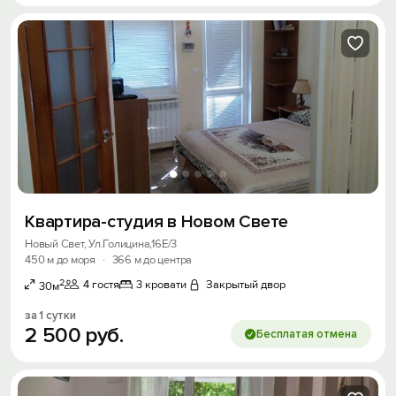
Квартира-студия в Новом Свете
Новый Свет, Ул.Голицина,16Е/3
450 м до моря
·
366 м до центра
2
4 гостя
3 кровати
Закрытый двор
30м
за 1 сутки
2
500
руб.
Бесплатая отмена