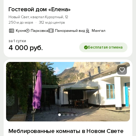
Гостевой дом «Елена»
Новый Свет, квартал Курортный, 12
250 м до моря
·
312 м до центра
Кухня
Парковка
Панорамный вид
Мангал
за 1 сутки
4
000
руб.
Бесплатая отмена
Меблированные комнаты в Новом Свете