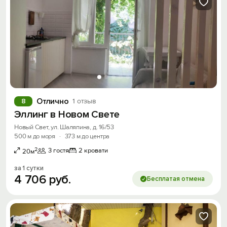
Отлично
8
1 отзыв
Эллинг в Новом Свете
Новый Свет, ул. Шаляпина, д. 16/53
500 м до моря
·
373 м до центра
2
3 гостя
2 кровати
20м
за 1 сутки
4
706
руб.
Бесплатая отмена