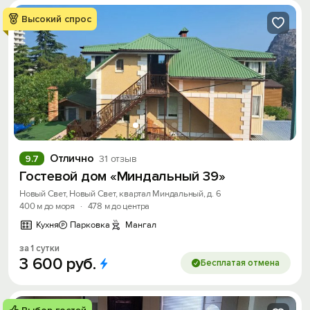
Высокий спрос
Отлично
9.7
31 отзыв
Гостевой дом «Миндальный 39»
Новый Свет, Новый Свет, квартал Миндальный, д. 6
400 м до моря
·
478 м до центра
Кухня
Парковка
Мангал
за 1 сутки
3
600
руб.
Бесплатая отмена