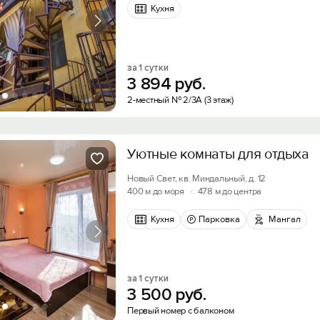
Кухня
за 1 сутки
3
894
руб.
2-местный № 2/3А (3 этаж)
Уютные комнаты для отдыха
Новый Свет, кв. Миндальный, д. 12
400 м до моря
·
478 м до центра
Кухня
Парковка
Мангал
за 1 сутки
3
500
руб.
Первый номер с балконом