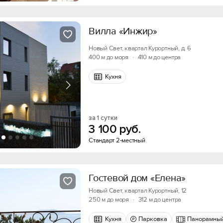
Вилла «Инжир»
Новый Свет, квартал Курортный, д. 6
400 м до моря
·
410 м до центра
Кухня
за 1 сутки
3
100
руб.
Стандарт 2-местный
Гостевой дом «Елена»
Новый Свет, квартал Курортный, 12
250 м до моря
·
312 м до центра
Кухня
Парковка
Панорамный