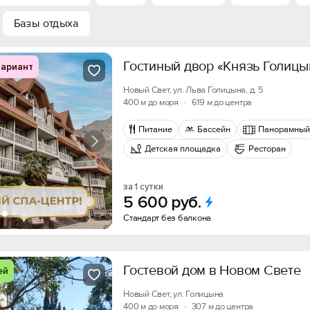
Базы отдыха
Гостиный двор «Князь Голицы
ариант
Новый Свет, ул. Льва Голицына, д. 5
400 м до моря
·
619 м до центра
Питание
Бассейн
Панорамный
Детская площадка
Ресторан
за 1 сутки
5
600
руб.
Стандарт без балкона
Гостевой дом в Новом Свете
ей
Новый Свет, ул. Голицына
400 м до моря
·
307 м до центра