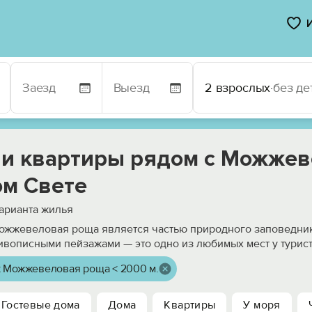
2 взрослых
·
без де
 и квартиры рядом с Можже
ом Свете
арианта жилья
ожжевеловая роща является частью природного заповедник
ивописными пейзажами — это одно из любимых мест у турис
 Можжевеловая роща < 2000 м.
Гостевые дома
Дома
Квартиры
У моря