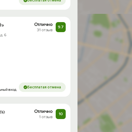
Бесплатая отмена
9»
Отлично
9.7
31 отзыв
д. 6
Бесплатая отмена
ьный вход.
те
Отлично
10
1 отзыв