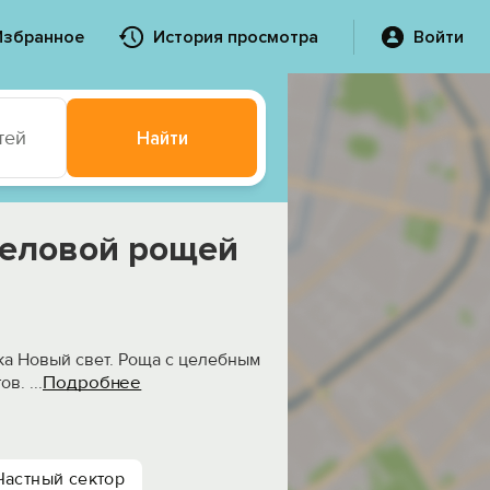
Избранное
История просмотра
Войти
тей
Найти
веловой рощей
а Новый свет. Роща с целебным
Подробнее
тов.
...
Частный сектор