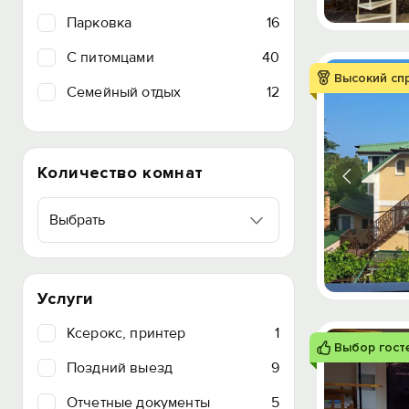
Парковка
16
C питомцами
40
Высокий сп
Семейный отдых
12
Количество комнат
Выбрать
Услуги
Ксерокс, принтер
1
Выбор гост
Поздний выезд
9
Отчетные документы
5