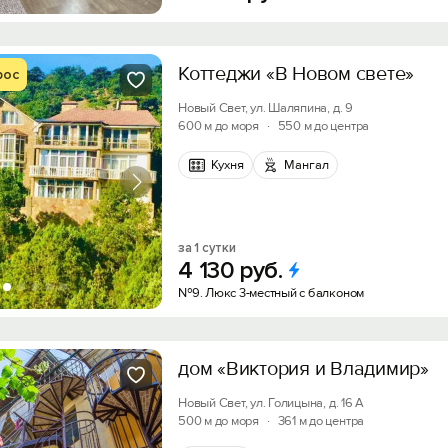
Войти с помощью
Получить промокод
Коттеджи «В Новом свете»
рос
Новый Свет, ул. Шаляпина, д. 9
600 м до моря
·
550 м до центра
Кухня
Мангал
за 1 сутки
4
130
руб.
№9. Люкс 3-местный с балконом
дом «Виктория и Владимир»
Новый Свет, ул. Голицына, д. 16 А
500 м до моря
·
361 м до центра