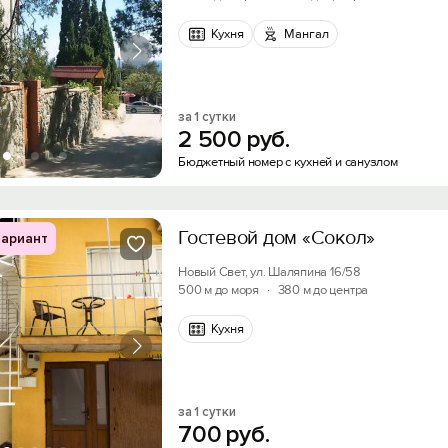
Кухня
Мангал
за 1 сутки
2
500
руб.
Бюджетный номер с кухней и санузлом
Гостевой дом «Сокол»
ариант
Новый Свет, ул. Шаляпина 16/58
500 м до моря
·
380 м до центра
Кухня
за 1 сутки
700
руб.