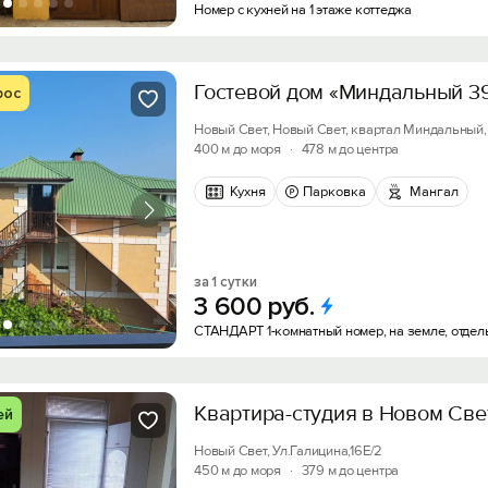
Номер с кухней на 1 этаже коттеджа
Гостевой дом «Миндальный 3
рос
Новый Свет, Новый Свет, квартал Миндальный, 
400 м до моря
·
478 м до центра
Кухня
Парковка
Мангал
за 1 сутки
3
600
руб.
СТАНДАРТ 1-комнатный номер, на земле, отдел
Квартира-студия в Новом Све
ей
Новый Свет, Ул.Галицина,16Е/2
450 м до моря
·
379 м до центра