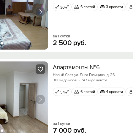
2
6 гостей
3 кровати
30м
за 1 сутки
2
500
руб.
Апартаменты №6
Вход на сайт
Новый Свет, ул. Льва Голицина, д. 26
300 м до моря
·
147 м до центра
Войти или
Зарегистрироваться
2
6 гостей
4 кровати
54м
Скидка −5%
Хочешь дешевле? Оставь почту и получи промок
за 1 сутки
Войти
первое бронирование!
7
000
руб.