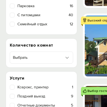
Парковка
16
C питомцами
40
Высокий сп
Семейный отдых
12
Количество комнат
Выбрать
Услуги
Ксерокс, принтер
1
Выбор гост
Поздний выезд
9
Отчетные документы
5