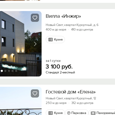
Вилла «Инжир»
Новый Свет, квартал Курортный, д. 6
400 м до моря
·
410 м до центра
Кухня
за 1 сутки
3
100
руб.
Стандарт 2-местный
Гостевой дом «Елена»
Новый Свет, квартал Курортный, 12
250 м до моря
·
312 м до центра
Кухня
Парковка
Панорамный