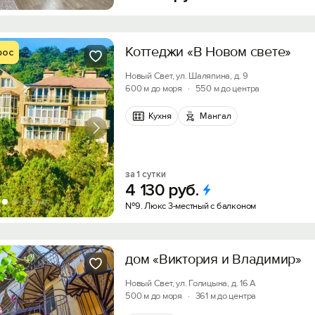
Войти с помощью
Получить промокод
Коттеджи «В Новом свете»
рос
Новый Свет, ул. Шаляпина, д. 9
600 м до моря
·
550 м до центра
Кухня
Мангал
за 1 сутки
4
130
руб.
№9. Люкс 3-местный с балконом
дом «Виктория и Владимир»
Новый Свет, ул. Голицына, д. 16 А
500 м до моря
·
361 м до центра