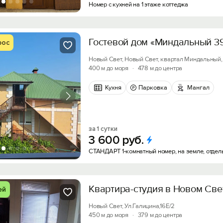
Номер с кухней на 1 этаже коттеджа
Гостевой дом «Миндальный 3
рос
Новый Свет, Новый Свет, квартал Миндальный, 
400 м до моря
·
478 м до центра
Кухня
Парковка
Мангал
за 1 сутки
3
600
руб.
СТАНДАРТ 1-комнатный номер, на земле, отдел
Квартира-студия в Новом Све
ей
Новый Свет, Ул.Галицина,16Е/2
450 м до моря
·
379 м до центра