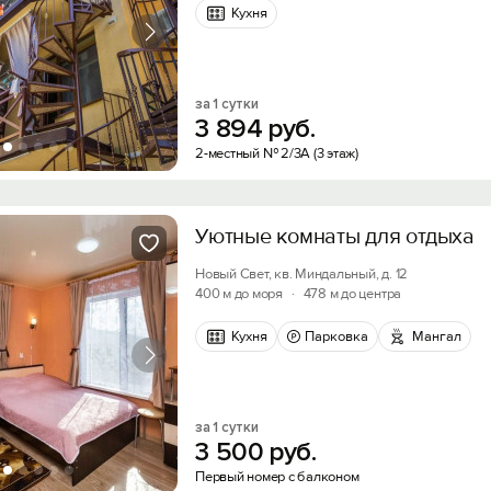
Кухня
за 1 сутки
3
894
руб.
2-местный № 2/3А (3 этаж)
Уютные комнаты для отдыха
Новый Свет, кв. Миндальный, д. 12
400 м до моря
·
478 м до центра
Кухня
Парковка
Мангал
за 1 сутки
3
500
руб.
Первый номер с балконом