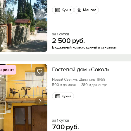
Кухня
Мангал
за 1 сутки
2
500
руб.
Бюджетный номер с кухней и санузлом
Гостевой дом «Сокол»
ариант
Новый Свет, ул. Шаляпина 16/58
500 м до моря
·
380 м до центра
Кухня
за 1 сутки
700
руб.