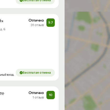
Бесплатая отмена
9»
Отлично
9.7
31 отзыв
д. 6
Бесплатая отмена
ьный вход.
те
Отлично
10
1 отзыв