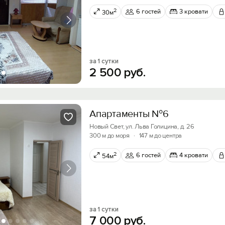
2
6 гостей
3 кровати
30м
за 1 сутки
2
500
руб.
Апартаменты №6
Вход на сайт
Новый Свет, ул. Льва Голицина, д. 26
300 м до моря
·
147 м до центра
Войти или
Зарегистрироваться
2
6 гостей
4 кровати
54м
Скидка −5%
Хочешь дешевле? Оставь почту и получи промок
за 1 сутки
Войти
первое бронирование!
7
000
руб.