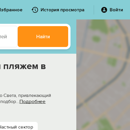
Избранное
История просмотра
Войти
тей
Найти
м пляжем в
го Света, привлекающий
Подробнее
 подбор
...
Частный сектор