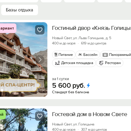
Базы отдыха
Гостиный двор «Князь Голицы
ариант
Новый Свет, ул. Льва Голицына, д. 5
400 м до моря
·
619 м до центра
Питание
Бассейн
Панорамный
Детская площадка
Ресторан
за 1 сутки
5
600
руб.
Стандарт без балкона
Гостевой дом в Новом Свете
ей
Новый Свет, ул. Голицына
400 м до моря
·
307 м до центра