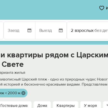
2 взрослых
·
без де
 и квартиры рядом с Царски
 Свете
арианта жилья
ивописный Царский пляж - одно из природных чудес Ново
ей историей и бесконечно красивыми видами. Представляем
яж < 2000 м.
Гостевые дома
Дома
Квартиры
У моря