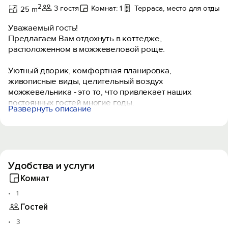
2
3 гостя
Комнат: 1
Терраса, место для отдыха
25 m
Уважаемый гость!
Предлагаем Вам отдохнуть в коттедже,
расположенном в можжевеловой роще.
Уютный дворик, комфортная планировка,
живописные виды, целительный воздух
можжевельника - это то, что привлекает наших
постоянных гостей многие годы.
Развернуть описание
Коттедж расположен вдали от шумной набережной и
суетливого центра.
В шаговой доступности такие
достопримечательности, как: дом-музей Л.С.
Удобства и услуги
Голицына, завод Шампанских вин, Царский пляж и
Разбойничья бухта.
Комнат
Прогулка до центрального песочного пляжа
1
составляет 12 минут.
Гостей
Отдых в можжевеловой роще подойдет ценителям
3