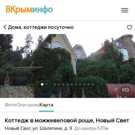
ВКрым
инфо
Дома, коттеджи посуточно
Войти
Избранное
История просмотра
Добавить свой объект
1
/13
Фото
Описание
Карта
Коттедж в можжевеловой роще, Новый Свет
Новый Свет, ул. Шаляпина, д. 9
До центра 570м