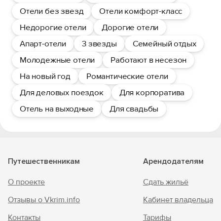
Отели без звезд
Отели комфорт-класс
Недорогие отели
Дорогие отели
Апарт-отели
3 звезды
Семейный отдых
Молодежные отели
Работают в несезон
На новый год
Романтические отели
Для деловых поездок
Для корпоратива
Отель на выходные
Для свадьбы
Путешественникам
Арендодателям
О проекте
Сдать жильё
Отзывы о Vkrim.info
Кабинет владельца
Контакты
Тарифы