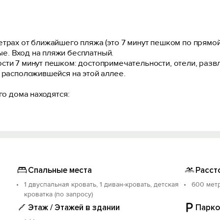
трах от ближайшего пляжа (это 7 минут пешком по прямой
е. Вход на пляжи бесплатный.
сти 7 минут пешком: достопримечательности, отели, разв
 расположившейся на этой аллее.
го дома находятся:
тном доме, вместимостью 3 человека, уютный двор, летняя
барбекю, детская игровая площадка.
Спальные места
Расст
 стол, телевизор, кондиционер, холодильник, электрочайни
1 двуспальная кровать, 1 диван-кровать, детская
600 мет
 кв.м: 1 большая уютная комната, совмещённый санузел.
кроватка (по запросу)
ищи самостоятельно (кухня). Или питание самостоятельно 
Этаж / Этажей в здании
Парко
стельное белье, полотенца.