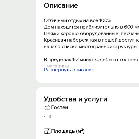
Описание
Отличный отдых на все 100% .
Дом находится приблизительно в 600 ме
Пляжи хорошо оборудованные, песчаны
Красивая набережная в пешей доступно
начало списка многогранной структуры,
В пределах 1-2 минут ходьбы от гостево
- магазины,
Развернуть описание
- столовая, кафе, рестораны,
- круглосуточная аптека.
К услугам гостей уютная комната в час
Удобства и услуги
предусмотрена зона отдыха, зона для 
Гостей
В комнате зеркало, кровати, тумбочка,
3
Планировка комнаты общей площадью 18
Питание: Без питания. Приготовление п
Площадь (м²)
города.
В стоимость включено: проживание, по