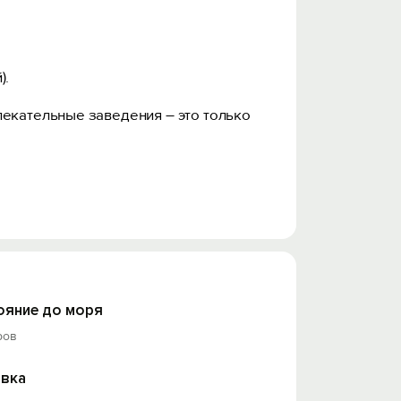
).
лекательные заведения – это только
 зеленая площадка – навес,
ояние до моря
к, холодильник.
ров
в столовых, кафе или ресторанах
вка