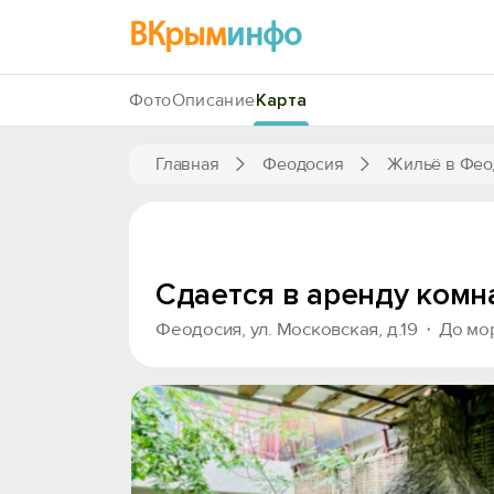
ВКрым
инфо
Фото
Описание
Карта
Главная
Феодосия
Жильё в Фео
Сдается в аренду комн
Феодосия, ул. Московская, д.19
До мо