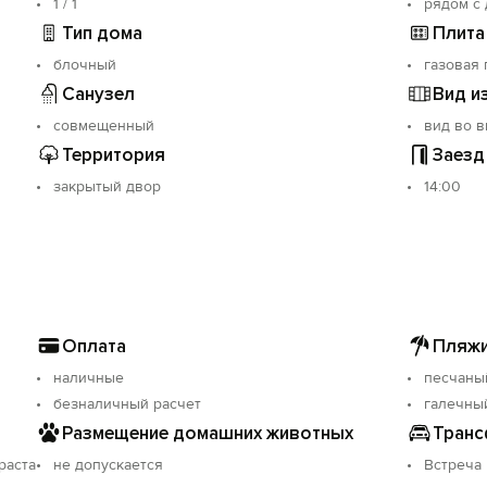
1 / 1
рядом с
Тип дома
Плита
блочный
газовая 
Санузел
Вид и
совмещенный
вид во 
Территория
Заезд
закрытый двор
14:00
Оплата
Пляжи
наличные
песчаны
безналичный расчет
галечны
Размещение домашних животных
Транс
раста
не допускается
Встреча 