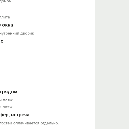
 домом
плита
з окна
внутренний дворик
 с
 рядом
й пляж
й пляж
фер, встреча
гостей оплачивается отдельно.