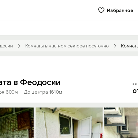
Избранное
досии
Комнаты в частном секторе посуточно
Комнат
ата в Феодосии
за 
о
ря 600м
До центра 1610м