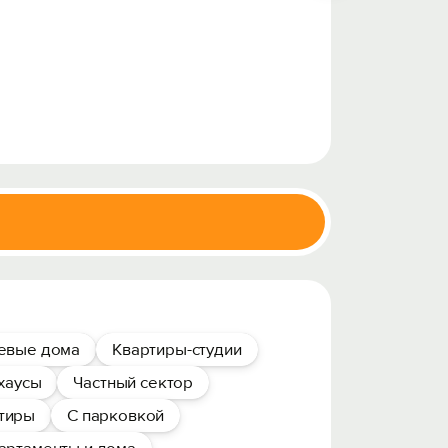
тевые дома
Квартиры-студии
хаусы
Частный сектор
тиры
С парковкой