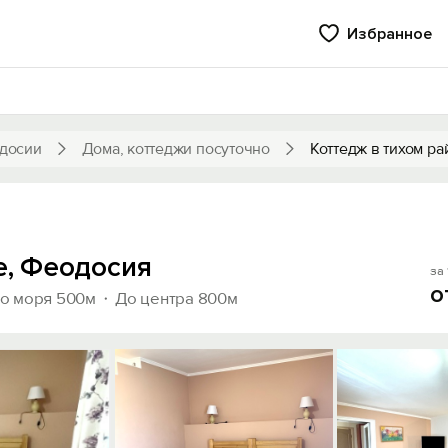
Избранное
досии
Дома, коттеджи посуточно
Коттедж в тихом ра
е, Феодосия
за 
о
о моря 500м
До центра 800м