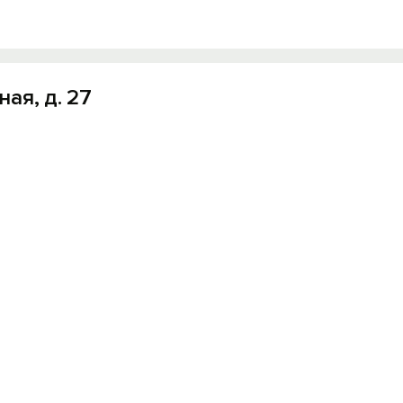
ая, д. 27
Вход на сайт
Войти или
Зарегистрироваться
Войти
Войти с помощью