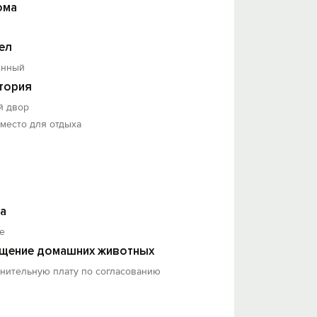
ома
ел
енный
тория
й двор
 место для отдыха
а
е
щение домашних животных
лнительную плату по согласованию