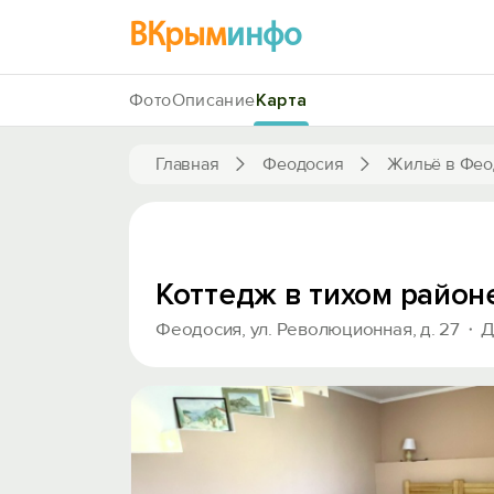
ВКрым
инфо
Фото
Описание
Карта
Главная
Феодосия
Жильё в Фео
Коттедж в тихом район
Феодосия, ул. Революционная, д. 27
Д