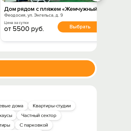
Дом рядом с пляжем «Жемчужный»
Таунх
Феодосия, ул. Энгельса, д. 9
Феодоси
Цена за сутки
Цена за 
Выбрать
от 5500 руб.
от 7
тевые дома
Квартиры-студии
хаусы
Частный сектор
тиры
С парковкой