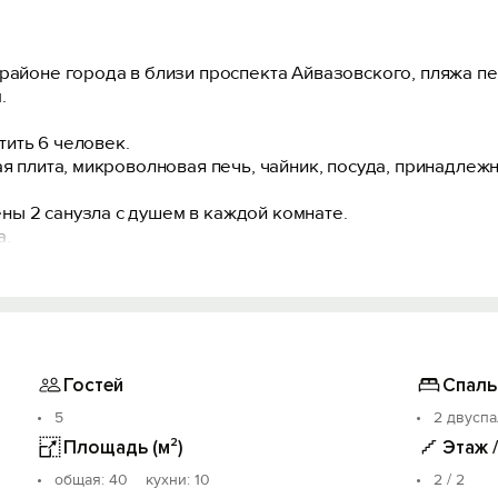
районе города в близи проспекта Айвазовского, пляжа пе
.
ить 6 человек.
ая плита, микроволновая печь, чайник, посуда, принадлеж
ы 2 санузла с душем в каждой комнате.
а.
другое, что сделает ваш отдых максимально комфортным и
томобиле, можно поставить у дома на территории бесплатн
Гостей
Спаль
5
2 двуспа
Площадь (м²)
Этаж 
oбщая: 40 кухни: 10
2 / 2
00 метров