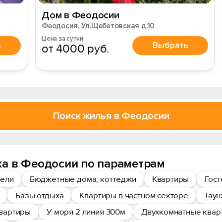
Дом в Феодосии
Феодосия, Ул.Щебетовская д.10
Цена за сутки
ь
Выбрать
от 4000 руб.
Поиск жилья в Феодосии
ха в Феодосии по параметрам
ели
Бюджетные дома, коттеджи
Квартиры
Гос
Базы отдыха
Квартиры в частном секторе
Таун
вартиры
У моря 2 линия 300м
Двухкомнатные квар