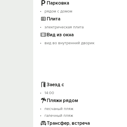
Парковка
Тихая территория для отдыха с наслаж
рядом с домом
Плита
электрическая плита
Вид из окна
вид во внутренний дворик
Заезд с
14:00
Пляжи рядом
песчаный пляж
галечный пляж
Трансфер, встреча