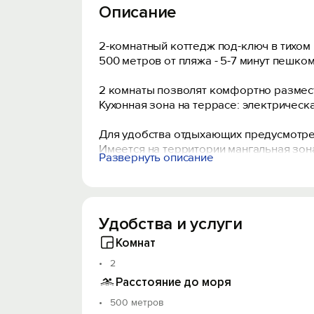
Описание
2-комнатный коттедж под-ключ в тихом 
500 метров от пляжа - 5-7 минут пешком
2 комнаты позволят комфортно размест
Кухонная зона на террасе: электрическ
Для удобства отдыхающих предусмотрен
Имеется на территории мангальная зон
Развернуть описание
Комнаты оснащены кондиционерами.
Есть гладильная доска, утюг и многое 
Для тех кто приедет на собственном ав
Удобства и услуги
В 3 минутах ходьбы:
- магазин продукты,
Комнат
- аптека,
2
- рынок,
- детская площадка,
Расстояние до моря
- столовая и кафе,
500 метров
До центральной набережной и пляжа 5