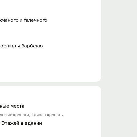
счаного и галечного.
ности для барбекю.
 приятным.
о.
ные места
льных кровати, 1 диван-кровать
/ Этажей в здании