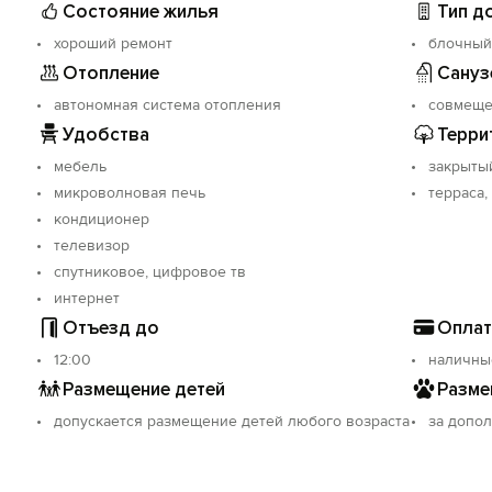
Состояние жилья
Тип д
дением.
хороший ремонт
блочный
Отопление
Сануз
автономная система отопления
совмещ
Удобства
Терри
мебель
закрыты
микроволновая печь
терраса,
кондиционер
телевизор
спутниковое, цифровое тв
интернет
Отъезд до
Оплат
12:00
наличны
Размещение детей
Разме
допускается размещение детей любого возраста
за допо