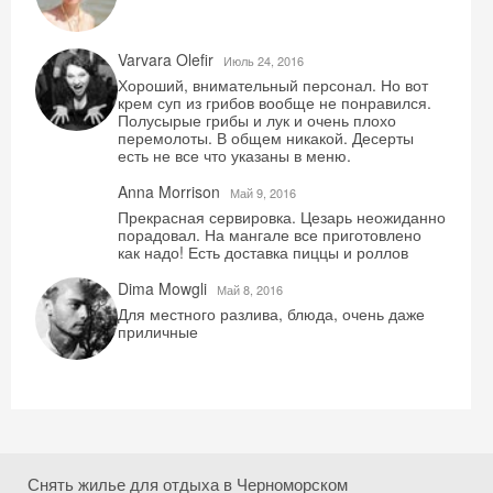
Varvara Olefir
Июль 24, 2016
Хороший, внимательный персонал. Но вот
крем суп из грибов вообще не понравился.
Полусырые грибы и лук и очень плохо
перемолоты. В общем никакой. Десерты
есть не все что указаны в меню.
Anna Morrison
Май 9, 2016
Прекрасная сервировка. Цезарь неожиданно
порадовал. На мангале все приготовлено
Скидка −5%
как надо! Есть доставка пиццы и роллов
Хочешь дешевле? Оставь почту и получи
Dima Mowgli
Май 8, 2016
промокод на первое бронирование!
Для местного разлива, блюда, очень даже
приличные
Получить промокод
Снять жилье для отдыха в Черноморском