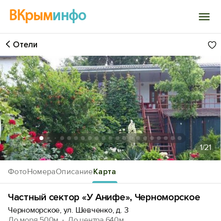
ВКрым
инфо
Отели
Войти
Избранное
История просмотра
Добавить свой объект
1
/21
Фото
Номера
Описание
Карта
Частный сектор «У Анифе», Черноморское
Черноморское, ул. Шевченко, д. 3
До моря 500м
До центра 640м