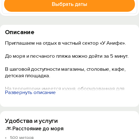
Выбрать даты
Описание
Приглашаем на отдых в частный сектор «У Анифе».
До моря и песчаного пляжа можно дойти за 5 минут.
В шаговой доступности магазины, столовые, кафе,
детская площадка.
На территории имеется кухня, оборудованная для
Развернуть описание
самостоятельного приготовления пищи, зона для
отдыха на свежем воздухе, мангал.
Гостям, для проживания, предлагаются уютные
Удобства и услуги
номера.
Расстояние до моря
500 метров