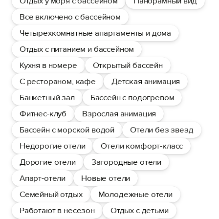
Отдых у моря с бассейном
Панорамный вид
Все включено с бассейном
Четырехкомнатные апартаменты и дома
Отдых с питанием и бассейном
Кухня в номере
Открытый бассейн
С рестораном, кафе
Детская анимация
Банкетный зал
Бассейн с подогревом
Фитнес-клуб
Взрослая анимация
Бассейн с морской водой
Отели без звезд
Недорогие отели
Отели комфорт-класс
Дорогие отели
Загородные отели
Апарт-отели
Новые отели
Семейный отдых
Молодежные отели
Работают в несезон
Отдых с детьми