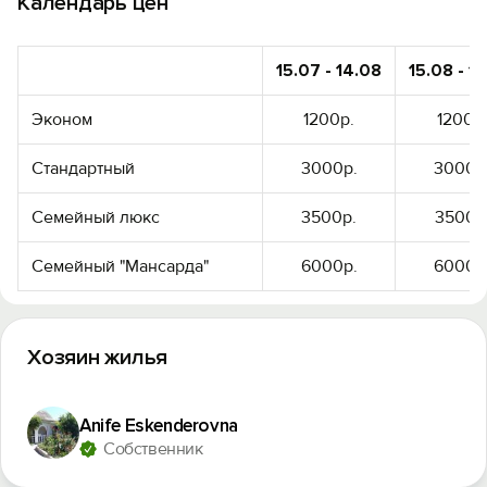
Календарь цен
15.07 - 14.08
15.08 - 1
Эконом
1200р.
1200р
Стандартный
3000р.
3000р
Семейный люкс
3500р.
3500р
Семейный "Мансарда"
6000р.
6000р
Хозяин жилья
Anife Eskenderovna
Собственник