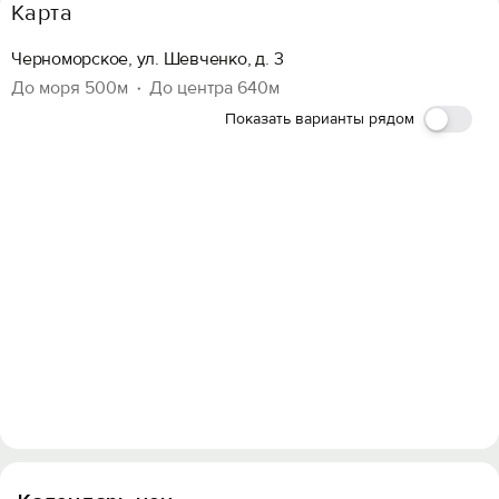
Карта
Вход на сайт
Черноморское, ул. Шевченко, д. 3
Войти или
Зарегистрироваться
До моря 500м
До центра 640м
Показать варианты рядом
Войти
Войти с помощью