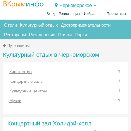
ВКрым
инфо
Черноморское
Вход
Регистрация
Избранное
Просмотры
Отели
Культурный отдых
Достопримечательности
Рестораны
Развлечения
Пляжи
Парки
Путеводитель
Культурный отдых в Черноморском
Кинотеатры
1
Концертные залы
1
Культурные центры
1
Музеи
1
Концертный зал Холидэй-холл