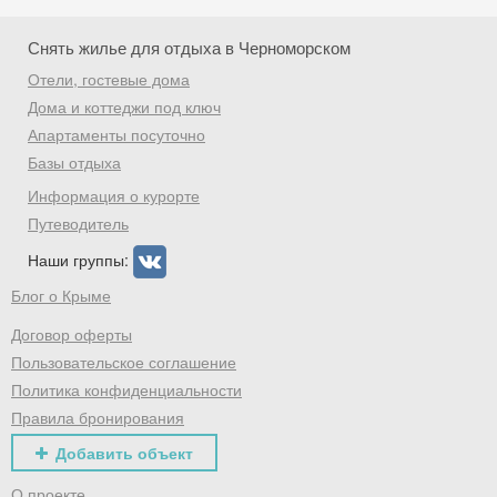
Скидка −5%
Снять жилье для отдыха в Черноморском
Хочешь дешевле? Оставь почту и получи
Отели, гостевые дома
промокод на первое бронирование!
Дома и коттеджи под ключ
Апартаменты посуточно
Базы отдыха
Информация о курорте
Получить промокод
Путеводитель
Наши группы:
Блог о Крыме
Договор оферты
Пользовательское соглашение
Политика конфиденциальности
Правила бронирования
Добавить объект
О проекте