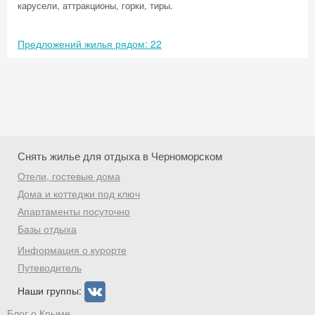
карусели, аттракционы, горки, тиры.
Предложений жилья рядом: 22
Снять жилье для отдыха в Черноморском
Отели, гостевые дома
Дома и коттеджи под ключ
Апартаменты посуточно
Базы отдыха
Скидка −5%
Информация о курорте
Хочешь дешевле? Оставь почту и получи
Путеводитель
промокод на первое бронирование!
Наши группы:
Блог о Крыме