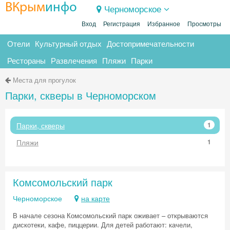
ВКрым
инфо
Черноморское
Вход
Регистрация
Избранное
Просмотры
Отели
Культурный отдых
Достопримечательности
Рестораны
Развлечения
Пляжи
Парки
Места для прогулок
Парки, скверы в Черноморском
Парки, скверы
1
Пляжи
1
Комсомольский парк
Черноморское
на карте
В начале сезона Комсомольский парк оживает – открываются
дискотеки, кафе, пиццерии. Для детей работают: качели,