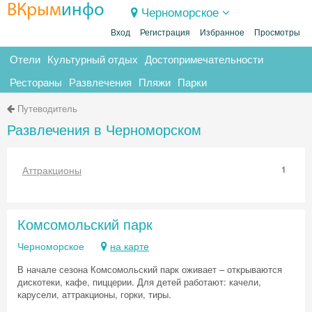
ВКрым
инфо
Черноморское
Вход
Регистрация
Избранное
Просмотры
Отели
Культурный отдых
Достопримечательности
Рестораны
Развлечения
Пляжи
Парки
Путеводитель
Развлечения в Черноморском
Аттракционы
1
Комсомольский парк
Черноморское
на карте
В начале сезона Комсомольский парк оживает – открываются
дискотеки, кафе, пиццерии. Для детей работают: качели,
карусели, аттракционы, горки, тиры.