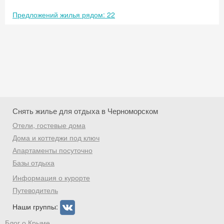
Предложений жилья рядом: 22
Снять жилье для отдыха в Черноморском
Отели, гостевые дома
Дома и коттеджи под ключ
Апартаменты посуточно
Базы отдыха
Скидка −5%
Информация о курорте
Хочешь дешевле? Оставь почту и получи
Путеводитель
промокод на первое бронирование!
Наши группы:
Блог о Крыме