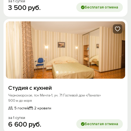
за 1 сутки
3
500
руб.
Бесплатая отмена
Войти
Войти с помощью
Скидка −5%
Хочешь дешевле? Оставь почту и получи
промокод на первое бронирование!
Студия с кухней
Получить промокод
Черноморское, тсн Мечта-1, уч. 71 Гостевой дом «Ланата»
900 м до моря
5 гостей
2 кровати
за 1 сутки
6
600
руб.
Бесплатая отмена