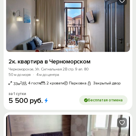
2к. квартира в Черноморском
Черноморское, Ул. Сигнальная 2В стр. 9 ап. 80
50 м до моря
·
4 м до центра
2
4 гостя
2 кровати
Парковка
Закрытый двор
33м
за 1 сутки
5
500
руб.
Бесплатая отмена