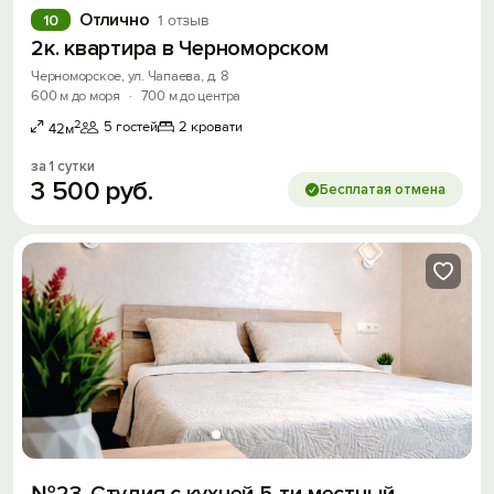
Отлично
10
1 отзыв
2к. квартира в Черноморском
Черноморское, ул. Чапаева, д. 8
600 м до моря
·
700 м до центра
2
5 гостей
2 кровати
42м
за 1 сутки
3
500
руб.
Бесплатая отмена
№23. Студия с кухней 5-ти местный