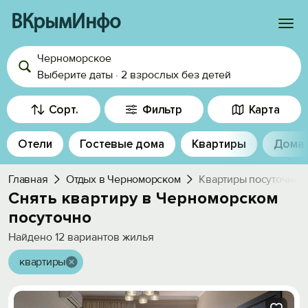
ВКрымИнфо
Черноморское
Войти
Выберите даты
·
2 взрослых
без детей
Избранное
Сорт.
Фильтр
Карта
История просмотра
Отели
Гостевые дома
Квартиры
Дома
Добавить свой объект
Главная
Отдых в Черноморском
Квартиры посуточно
Снять квартиру в Черноморском
посуточно
Найдено
12
вариантов жилья
квартиры