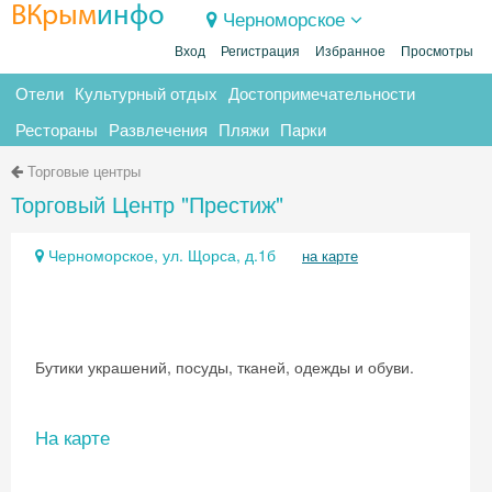
ВКрым
инфо
Черноморское
Вход
Регистрация
Избранное
Просмотры
Отели
Культурный отдых
Достопримечательности
Рестораны
Развлечения
Пляжи
Парки
Торговые центры
Торговый Центр "Престиж"
Черноморское, ул. Щорса, д.1б
на карте
Бутики украшений, посуды, тканей, одежды и обуви.
На карте