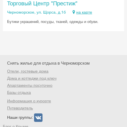
Торговый Центр "Престиж"
Черноморское, ул. Щорса, д.1б
на карте
Бутики украшений, посуды, тканей, одежды и обуви.
Снять жилье для отдыха в Черноморском
Отели, гостевые дома
Дома и коттеджи под ключ
Апартаменты посуточно
Базы отдыха
Скидка −5%
Информация о курорте
Хочешь дешевле? Оставь почту и получи
Путеводитель
промокод на первое бронирование!
Наши группы:
Блог о Крыме