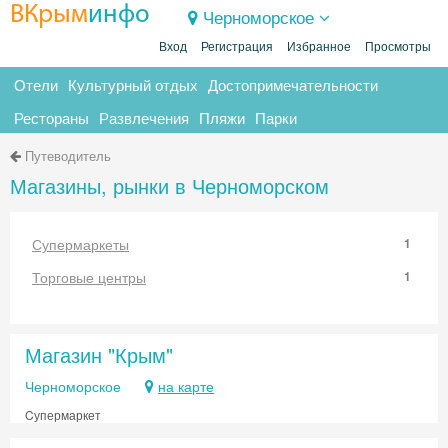
ВКрым
инфо
Черноморское
Вход
Регистрация
Избранное
Просмотры
Отели
Культурный отдых
Достопримечательности
Рестораны
Развлечения
Пляжи
Парки
Путеводитель
Магазины, рынки в Черноморском
Супермаркеты
1
Торговые центры
1
Магазин "Крым"
Черноморское
на карте
Cупермаркет