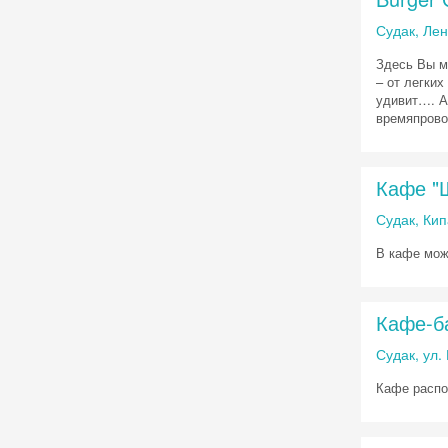
Судак, Лен
Здесь Вы м
– от легких
удивит…. А
времяпрово
Кафе "
Судак, Кип
В кафе мож
Кафе-б
Судак, ул
Кафе распо