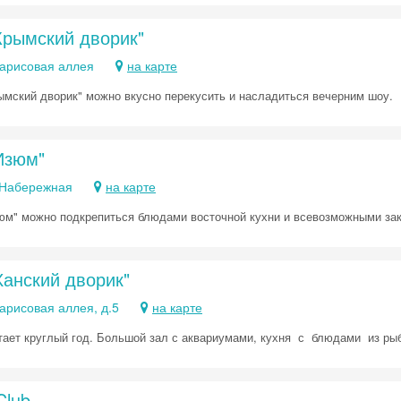
Крымский дворик"
парисовая аллея
на карте
ымский дворик" можно вкусно перекусить и насладиться вечерним шоу.
Изюм"
. Набережная
на карте
юм" можно подкрепиться блюдами восточной кухни и всевозможными зак
Ханский дворик"
арисовая аллея, д.5
на карте
Скидка −5%
ает круглый год. Большой зал с аквариумами, кухня с блюдами из рыб
Хочешь дешевле? Оставь почту и получи промокод
первое бронирование!
Club