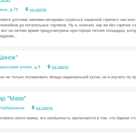
ина, д.75
на карте
Получить промокод
ожете долгими зимними вечерами согреться чашечкой горячего чая или 
 чизкейков до питательных тортиков. Ну и, конечно, как же без горячих 
 вот на летнее время предусмотрена просторная летняя площадка, кото
ждение...
Шинок"
арисовая аллея, д.5
на карте
но не только посмаковать блюда национальной кухни, но и изучить по п
ар "Маяк"
. Набережная
на карте
ложено около маяка, его необычность заключается в том, что барная ст