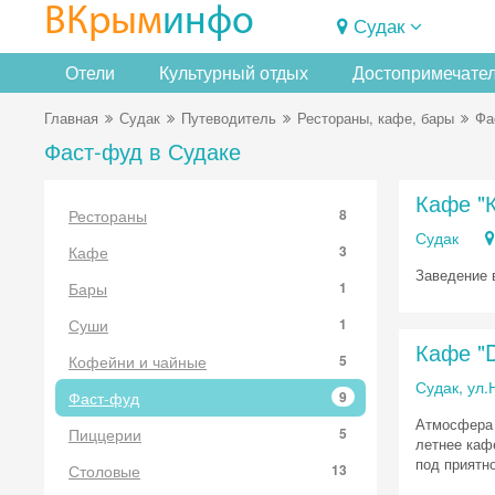
ВКрым
инфо
Судак
Отели
Культурный отдых
Достопримечате
Главная
Судак
Путеводитель
Рестораны, кафе, бары
Фа
Фаст-фуд в Судаке
Кафе "
Рестораны
8
Судак
Кафе
3
Заведение 
Бары
1
Суши
1
Кафе "D
Кофейни и чайные
5
Судак, ул.
Фаст-фуд
9
Атмосфера 
Пиццерии
5
летнее каф
под приятн
Столовые
13