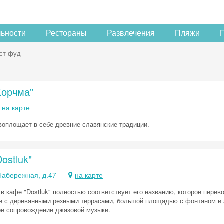
льности
Рестораны
Развлечения
Пляжи
ст-фуд
Корчма"
на карте
воплощает в себе древние славянские традиции.
ostluk"
Набережная, д.47
на карте
в кафе "Dostluk" полностью соответствует его названию, которое перево
е с деревянными резными террасами, большой площадью с фонтаном и 
ое сопровождение джазовой музыки.