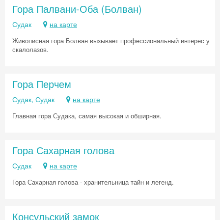
Гора Палвани-Оба (Болван)
Судак
на карте
Живописная гора Болван вызывает профессиональный интерес у
скалолазов.
Скидка −5%
Хочешь дешевле? Оставь почту и получи
промокод на первое бронирование!
Гора Перчем
Судак, Судак
на карте
Главная гора Судака, самая высокая и обширная.
Получить промокод
Гора Сахарная голова
Судак
на карте
Гора Сахарная голова - хранительница тайн и легенд.
Консульский замок