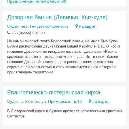
Предложений жилья рядом: 98
Дозорная башня (Девичья, Кыз-куле)
Судак, пер. Генуэзская крепость
на карте
+38 (06566) 2-10-29
На самой высокой точке Крепостной скалы, на мысе Кыз-Куле-
Бурун расположена двухэтажная башня Кыз-Куле. Башня носит
название Дозорной, но иногда ее называют Девичьей. «Кыз» с
крымскотатарского – дева, или «гез» - глаз. Вот и носит башня
название Дозорной в силу своего расположения высоко над
окружающей местностью и открывающемуся с нею обзору на
прилегающую территорию.
Евангелическо-лютеранская кирха
Судак, с. Уютное, ул. Приморская, д.13
на карте
В Лютеранской кирхе в Судаке проходят богослужения христиан-
баптистов.