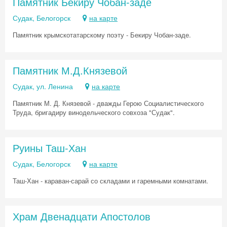
Памятник Бекиру Чобан-заде
Судак, Белогорск
на карте
Памятник крымскотатарскому поэту - Бекиру Чобан-заде.
Памятник М.Д.Князевой
Судак, ул. Ленина
на карте
Памятник М. Д. Князевой - дважды Герою Социалистического
Труда, бригадиру винодельческого совхоза "Судак".
Руины Таш-Хан
Судак, Белогорск
на карте
Таш-Хан - караван-сарай со складами и гаремными комнатами.
Храм Двенадцати Апостолов