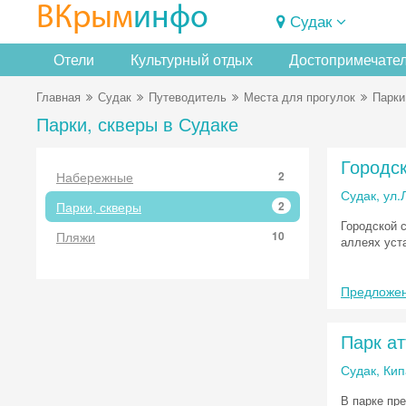
ВКрым
инфо
Судак
Отели
Культурный отдых
Достопримечате
Главная
Судак
Путеводитель
Места для прогулок
Парки
Парки, скверы в Судаке
Городс
Набережные
2
Судак, ул.
Парки, скверы
2
Городской 
Пляжи
10
аллеях уст
Предложен
Парк ат
Судак, Ки
В парке пр