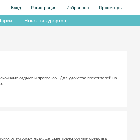
Вход
Регистрация
Избранное
Просмотры
Парки
Новости курортов
покойному отдыху и прогулкам. Для удобства посетителей на
ю.
тских электроскутерах, детские транспортные средства,