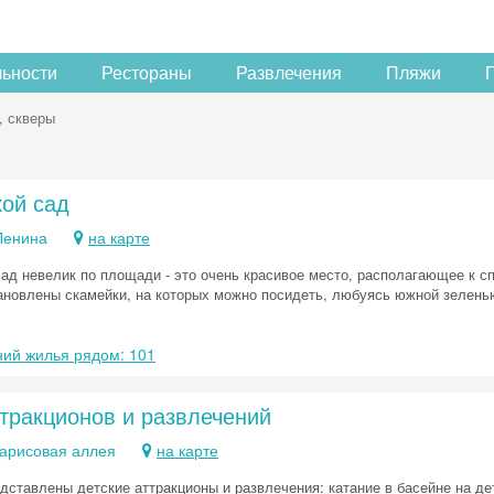
льности
Рестораны
Развлечения
Пляжи
, скверы
кой сад
Ленина
на карте
сад невелик по площади - это очень красивое место, располагающее к с
ановлены скамейки, на которых можно посидеть, любуясь южной зелень
ий жилья рядом: 101
тракционов и развлечений
парисовая аллея
на карте
Скидка −5%
едставлены детские аттракционы и развлечения: катание в басейне на де