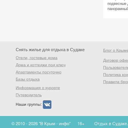
подвесные д
панорамный
Снять жилье для отдыха в Судаке
Блог о Крым
Отели, гостевые дома
Договор офе
Дома и коттеджи под ключ
Пользовател
Апартаменты посуточно
Политика ко
Базы отдыха
Правила бро
Информация о курорте
Путеводитель
Наши группы:
© 2010 - 2026 "В Крым - инфо"
16+
Отдых в Судаке.