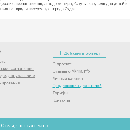
ороги с препятствиями, автодром, тиры, батуты, карусели для детей и 
Хочешь дешевле? Оставь почту и получи промокод
 вид на город и набережную города Судак.
первое бронирование!
Получить промокод
е
Добавить объект
рты
О проекте
ьское соглашение
Отзывы о Vkrim.info
нфиденциальности
Личный кабинет
нирования
Предложение для отелей
Тарифы
Контакты
 Отели, частный сектор.