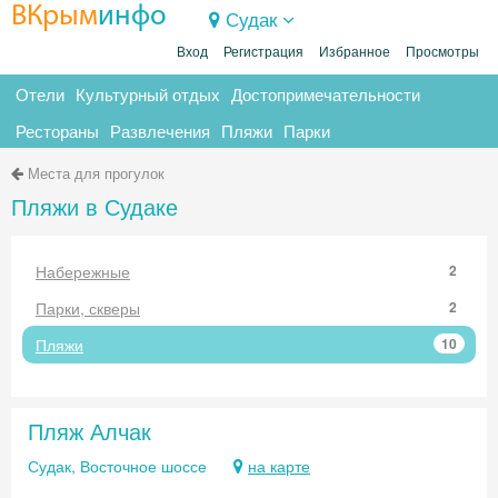
ВКрым
инфо
Судак
Вход
Регистрация
Избранное
Просмотры
Отели
Культурный отдых
Достопримечательности
Рестораны
Развлечения
Пляжи
Парки
Места для прогулок
Пляжи в Судаке
Набережные
2
Парки, скверы
2
Пляжи
10
Пляж Алчак
Судак, Восточное шоссе
на карте