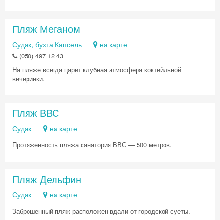
Пляж Меганом
Судак, бухта Капсель
на карте
(050) 497 12 43
На пляже всегда царит клубная атмосфера коктейльной
вечеринки.
Скидка −5%
Хочешь дешевле? Оставь почту и получи
Пляж ВВС
промокод на первое бронирование!
Судак
на карте
Протяженность пляжа санатория ВВС — 500 метров.
Получить промокод
Пляж Дельфин
Судак
на карте
Заброшенный пляж расположен вдали от городской суеты.