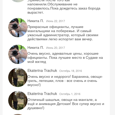
напомнили.Обслуживание не
понравилось.Пока дождетесь заказ борода
вырастет.
Никита П.
Июнь 22, 2017
Прекрасные официанты, лучшие
мангальщики на побережье. И самый
ужасный администратор, который своими
действиями легко испортит вам вечер.
Никита П.
Июнь 20, 2017
Очень вкусно, адекватные цены, хорошие
официанты. Пока лучшее место в Судаке на
мой взгляд
Ekaterina Trachuk
Октябрь 18, 2016
Очень вкусно и недорого! Баранина, овощи-
гриль, лепешки, плов - все очень и очень
вкусно!)
Ekaterina Trachuk
Октябрь 1, 2016
Отличный шашлык, овощи на мангале, а
ещё и анимация Детская! Все супер вкусно и
душевно!)