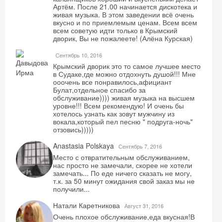
Артём. После 21.00 начинается дискотека и
живая музыка. В этом заведении всё очень
вкусно и по приемлемым ценам. Всем всем
всем советую идти только в Крымский
дворик, Вы не пожалеете! (Алёна Курская)
Сентябрь 10, 2016
Крымский дворик это то самое лучшее место
в Судаке,где можно отдохнуть душой!!! Мне
ооочень все понравилось,афициант
Булат,отдельное спасибо за
обслуживание)))) живая музыка на высшем
уровне!!! Всем рекомендую! И очень бы
хотелось узнать как зовут мужчину из
вокала,который пел песню " подруга-ночь"
отзовись)))))
Anastasia Polskaya
Сентябрь 7, 2016
Место с отвратительным обслуживанием,
нас просто не замечали, скорее не хотели
замечать... По еде ничего сказать не могу,
т.к. за 50 минут ожидания свой заказ мы не
получили...
Натали Каретникова
Август 31, 2016
Очень плохое обслуживание,еда вкусная!В