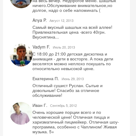
на весь вечер. Недорогое меню. Шашлык
ничего.Обслуживание внимательное,но
долгое, надо о себе напоминать (
Anya P.
Август 12, 2013
Самый вкусный шашлык на всей аллее!
Привлекательная цена -всего 40грн.
Вкуснятина...
Vadym F.
Июль 20, 2013
С 18:00 до 21:00 детская дискотека и
анимация - дети в восторге. А пока дети
веселятся можно неплохо покушать по
относительно невысокой цене.
Екатерина П.
Июнь 29, 2013
Отличный сушист Руслан. Сытые и
довольные! Спасибо за отличное
обслуживание!
Иван Г.
Сентябрь 5, 2012
Очень хорошие порции всего и по
человеческой цене! Отличная пицца и
харизматичный пицмейкер. Отличная шоу-
программа, особенно с Чаплином! Живая
музыка. 5+