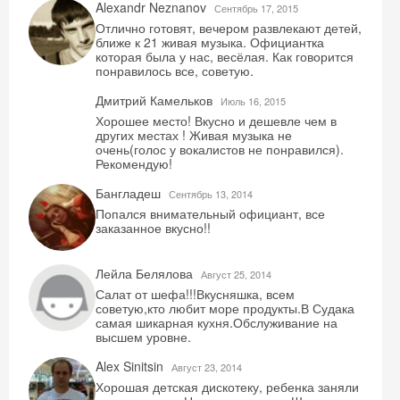
Alexandr Neznanov
Сентябрь 17, 2015
Отлично готовят, вечером развлекают детей,
ближе к 21 живая музыка. Официантка
которая была у нас, весёлая. Как говорится
понравилось все, советую.
Дмитрий Камельков
Июль 16, 2015
Хорошее место! Вкусно и дешевле чем в
других местах ! Живая музыка не
очень(голос у вокалистов не понравился).
Рекомендую!
Бангладеш
Сентябрь 13, 2014
Попался внимательный официант, все
заказанное вкусно!!
Лейла Белялова
Август 25, 2014
Салат от шефа!!!Вкусняшка, всем
советую,кто любит море продукты.В Судака
самая шикарная кухня.Обслуживание на
высшем уровне.
Alex Sinitsin
Август 23, 2014
Хорошая детская дискотеку, ребенка заняли