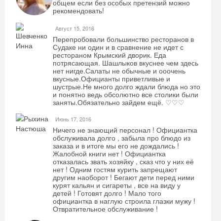
общем если без особых претензий можно
рекомендовать!
Август 15, 2016
Перепробовали большинство ресторанов в
Судаке ни один и в сравнение не идет с
рестораном Крымский дворик. Еда
потрясающая. Шашлыков вкуснее чем здесь
нет нигде.Салаты не обычные и ооочень
вкусные.Официанты приветливые и
Скидка −5%
шустрые.Не много долго ждали блюда но это
и понятно ведь обсолютно все столики были
заняты.Обязательно зайдем ещё. ♡♡♡
Хочешь дешевле? Оставь почту и получи
промокод на первое бронирование!
Июнь 17, 2016
Ничего не знающий персонал ! Официантка
обслуживала долго , забыла про блюдо из
заказа и в итоге мы его не дождались !
Жалобной книги нет ! Официантка
отказалась звать хозяйку , сказ что у них её
Получить промокод
нет ! Одним гостям курить запрещают
другим наоборот ! Бегают дети перед ними
курят кальян и сигареты , все на виду у
детей ! Готовят долго ! Мало того
официантка в наглую строила глазки мужу !
Отвратительное обслуживание !