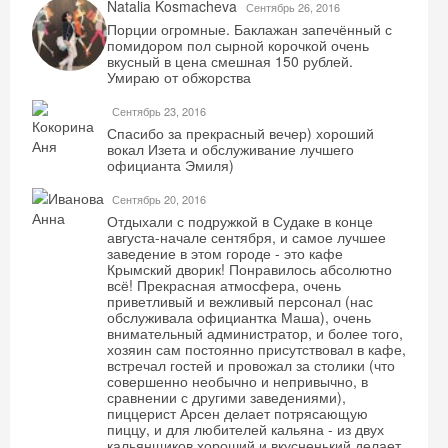
Natalia Kosmacheva
Сентябрь 26, 2016
Порции огромные. Баклажан запечённый с
помидором пол сырной корочкой очень
вкусный в цена смешная 150 рублей.
Умираю от обжорства
Сентябрь 23, 2016
Спасибо за прекрасный вечер) хороший
вокал Изета и обслуживание лучшего
официанта Эмиля)
Сентябрь 20, 2016
Отдыхали с подружкой в Судаке в конце
августа-начале сентября, и самое лучшее
заведение в этом городе - это кафе
Крымский дворик! Понравилось абсолютно
всё! Прекрасная атмосфера, очень
приветливый и вежливый персонал (нас
обслуживала официантка Маша), очень
внимательный администратор, и более того,
хозяин сам постоянно присутствовал в кафе,
встречал гостей и провожал за столики (что
совершенно необычно и непривычно, в
сравнении с другими заведениями),
пиццерист Арсен делает потрясающую
пиццу, и для любителей кальяна - из двух
кальянщиков хороший и вкусненький делает