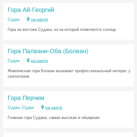
Гора Ай-Георгий
Судак
на карте
Гора на востоке Судака, из-за которой появляется солнце.
Гора Палвани-Оба (Болван)
Судак
на карте
Живописная гора Болван вызывает профессиональный интерес у
скалолазов.
Гора Перчем
Скидка −5%
Судак, Судак
на карте
Хочешь дешевле? Оставь почту и получи
промокод на первое бронирование!
Главная гора Судака, самая высокая и обширная.