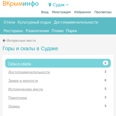
ВКрым
инфо
Судак
Вход
Регистрация
Избранное
Просмотры
Отели
Культурный отдых
Достопримечательности
Рестораны
Развлечения
Пляжи
Парки
Интересные места
Горы и скалы в Судаке
Горы и скалы
6
Достопримечательности
3
Замки и крепости
6
Исторические места
5
Памятники
3
Храмы
3