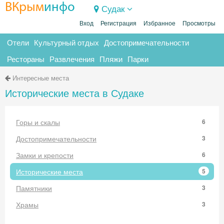
ВКрым
инфо
Судак
Вход
Регистрация
Избранное
Просмотры
Отели
Культурный отдых
Достопримечательности
Рестораны
Развлечения
Пляжи
Парки
Интересные места
Исторические места в Судаке
Горы и скалы
6
Достопримечательности
3
Замки и крепости
6
Исторические места
5
Памятники
3
Храмы
3