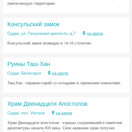
прилегающую территорию.
Консульский замок
Судак, ул. Генуэзская крепость, д.7
на карте
Консульский замок возведен в 14-15 столетии.
Руины Таш-Хан
Судак, Белогорск
на карте
Таш-Хан - караван-сарай со складами и гаремными комнатами.
Скидка −5%
Хочешь дешевле? Оставь почту и получи
Храм Двенадцати Апостолов
промокод на первое бронирование!
Судак, пос. Уютное
на карте
Храм Двенадцати апостолов - хорошо сохранившийся памятник
архитектуры начала XIII века. Свое название храм получил