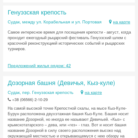
Генуэзская крепость
Судак, между ул. Корабельная и ул. Портовая
на карте
Самое интересное время для посещения крепости - август, когда
проходит ежегодный рыцарский фестиваль Генуэзский шлем с
красочной реконструкцией исторических событий и рыцарских
турниров.
Предложений жилья рядом: 42
Дозорная башня (Девичья, Кыз-куле)
Судак, пер. Генуэзская крепость
на карте
+38 (06566) 2-10-29
На самой высокой точке Крепостной скалы, на мысе Кыз-Куле-
Бурун расположена двухэтажная башня Кыз-Куле. Башня носит
название Дозорной, но иногда ее называют Девичьей. «Кыз» с
крымскотатарского – дева, или «гез» - глаз. Вот и носит башня
название Дозорной в силу своего расположения высоко над
окружающей местностью и открывающемуся с нею обзору на