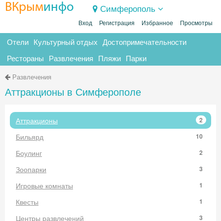
ВКрым
инфо
Симферополь
Вход
Регистрация
Избранное
Просмотры
Отели
Культурный отдых
Достопримечательности
Рестораны
Развлечения
Пляжи
Парки
Развлечения
Аттракционы в Симферополе
Аттракционы
2
Бильярд
10
Боулинг
2
Зоопарки
3
Игровые комнаты
1
Квесты
1
Центры развлечений
3