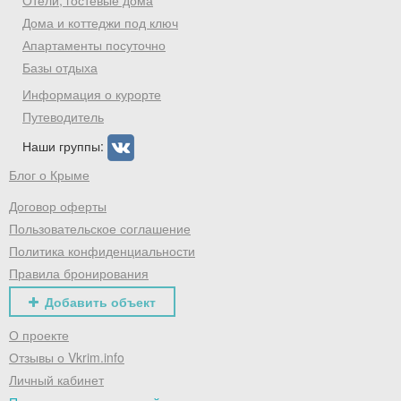
Отели, гостевые дома
Дома и коттеджи под ключ
Хочешь дешевле? Оставь почту и получи
промокод на первое бронирование!
Апартаменты посуточно
Базы отдыха
Информация о курорте
Путеводитель
Получить промокод
Наши группы:
Блог о Крыме
Договор оферты
Пользовательское соглашение
Политика конфиденциальности
Правила бронирования
Добавить объект
О проекте
Отзывы о Vkrim.info
Личный кабинет