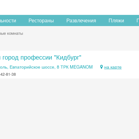
льности
Рестораны
Развлечения
Пляжи
вые комнаты
 город профессии "Кидбург"
ль, Евпаторийское шоссе, 8 ТРК MEGANOM
на карте
142-81-38
Скидка −5%