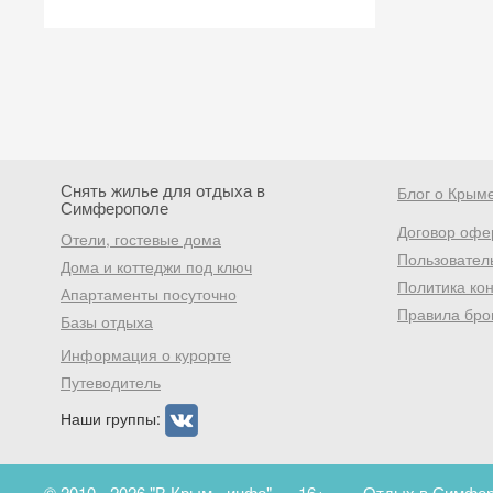
Снять жилье для отдыха в
Блог о Крым
Симферополе
Договор офе
Отели, гостевые дома
Пользовател
Дома и коттеджи под ключ
Политика ко
Апартаменты посуточно
Правила бро
Базы отдыха
Информация о курорте
Путеводитель
Наши группы:
© 2010 - 2026 "В Крым - инфо"
16+
Отдых в Симферо