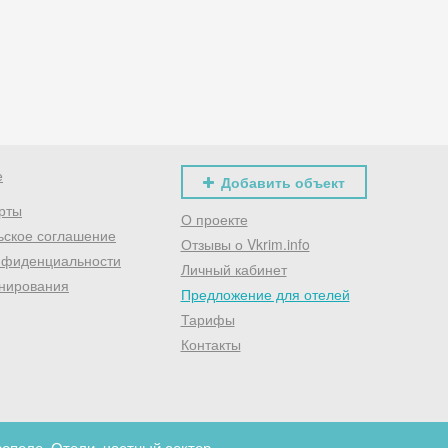
Хочешь дешевле? Оставь почту и получи промокод
первое бронирование!
Получить промокод
е
Добавить объект
рты
О проекте
ьское соглашение
Отзывы о Vkrim.info
нфиденциальности
Личный кабинет
нирования
Предложение для отелей
Тарифы
Контакты
поле. Отели, частный сектор.