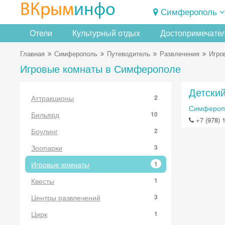
ВКрым
инфо
Симферополь
Отели
Культурный отдых
Достопримечате
Главная
Симферополь
Путеводитель
Развлечения
Игро
Игровые комнаты в Симферополе
Детский
Аттракционы
2
Симферопо
Бильярд
10
+7 (978) 
Боулинг
2
Зоопарки
3
Игровые комнаты
1
Квесты
1
Центры развлечений
3
Цирк
1