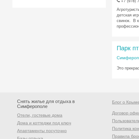
+7 (978) 7
Агротурист
детская иг
свинок. В 
профессион
Парк п
Симферопо
Это прекра
Снять жилье для отдыха в
Блог о Крым
Симферополе
Договор офе
Отели, гостевые дома
Пользовател
Дома и коттеджи под ключ
Политика ко
Апартаменты посуточно
Правила бро
Базы отдыха