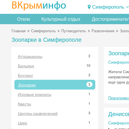
ВКрым
инфо
Симферополь
Отели
Культурный отдых
Достопримечате
Главная
Симферополь
Путеводитель
Развлечения
Зооп
Зоопарки в Симферополе
Зоопар
Аттракционы
2
Симфероп
Бильярд
10
Жители Сим
Боулинг
2
направлени
еще одна д
Зоопарки
3
Игровые комнаты
1
Предложен
Квесты
1
Денисо
Центры развлечений
3
Цирк
1
Симферопол