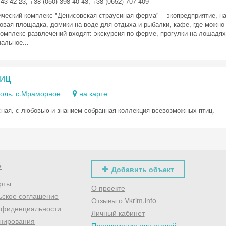
43 42 23, +38 (050) 398 40 43, +38 (0652) 707 409
Скидка −5%
ический комплекс "Денисовская страусиная ферма" – экопредприятие, на
ровая площадка, домики на воде для отдыха и рыбалки, кафе, где можно
Хочешь дешевле? Оставь почту и получи промокод
комплекс развлечений входят: экскурсия по ферме, прогулки на лошадя
первое бронирование!
альное...
тиц
Получить промокод
ль, с.Мраморное
на карте
сная, с любовью и знанием собранная коллекция всевозможных птиц.
е
Добавить объект
рты
О проекте
ьское соглашение
Отзывы о Vkrim.info
нфиденциальности
Личный кабинет
нирования
Предложение для отелей