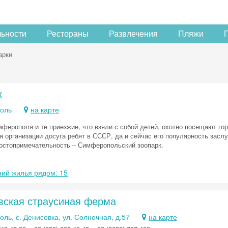
льности
Рестораны
Развлечения
Пляжи
арки
к
оль
на карте
ферополя и те приезжие, что взяли с собой детей, охотно посещают гор
я организации досуга ребят в СССР, да и сейчас его популярность засл
остопримечательность – Симферопольский зоопарк.
ий жилья рядом: 15
вская страусиная ферма
ь, с. Денисовка, ул. Солнечная, д.57
на карте