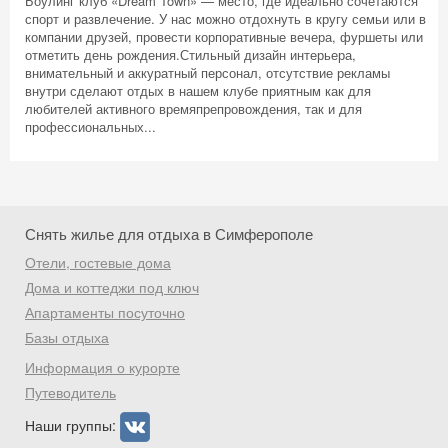
Боулинг клуб «Dream Town» — место, где идеально сочетаются
спорт и развлечение. У нас можно отдохнуть в кругу семьи или в
компании друзей, провести корпоративные вечера, фуршеты или
отметить день рождения.Стильный дизайн интерьера,
внимательный и аккуратный персонал, отсутствие рекламы
внутри сделают отдых в нашем клубе приятным как для
любителей активного времяпрепровождения, так и для
Скидка −5%
профессиональных...
Хочешь дешевле? Оставь почту и получи
промокод на первое бронирование!
Снять жилье для отдыха в Симферополе
Отели, гостевые дома
Получить промокод
Дома и коттеджи под ключ
Апартаменты посуточно
Базы отдыха
Информация о курорте
Путеводитель
Наши группы: