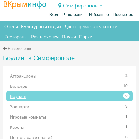
ВКрым
инфо
Симферополь
Вход
Регистрация
Избранное
Просмотры
Отели
Культурный отдых
Достопримечательности
Рестораны
Развлечения
Пляжи
Парки
Развлечения
Боулинг в Симферополе
Аттракционы
2
Бильярд
10
Боулинг
2
Зоопарки
3
Игровые комнаты
1
Квесты
1
Центры развлечений
3