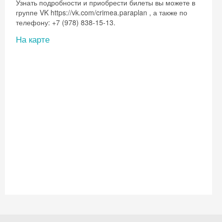
Узнать подробности и приобрести билеты вы можете в
группе VK https://vk.com/crimea.paraplan , а также по
телефону: +7 (978) 838-15-13.
На карте
Скидка −5%
Хочешь дешевле? Оставь почту и получи
промокод на первое бронирование!
Получить промокод