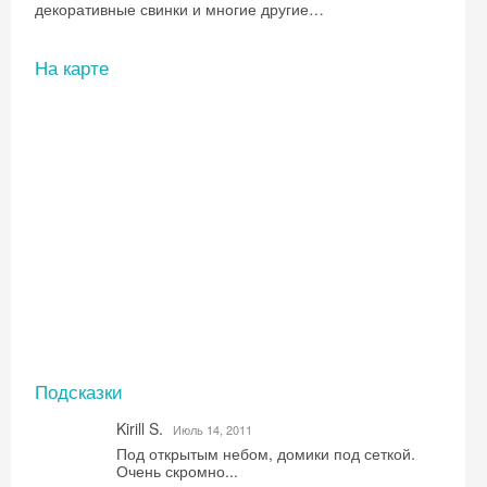
декоративные свинки и многие другие…
На карте
Скидка −5%
Хочешь дешевле? Оставь почту и получи
промокод на первое бронирование!
Подсказки
Kirill S.
Июль 14, 2011
Под открытым небом, домики под сеткой.
Очень скромно...
Получить промокод