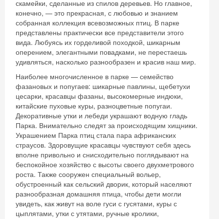
скамейки, сделанные из спилов деревьев. Но главное,
конечно, — это прекрасная, с любовью и знанием
собранная коллекция всевозможных птиц. В парке
представлены практически все представители этого
вида. Любуясь их горделивой походкой, шикарным
оперением, элегантными повадками, не перестаешь
удивляться, насколько разнообразен и красив наш мир.
Наиболее многочисленное в парке — семейство
фазановых и попугаев: шикарные павлины, щебетухи
цесарки, красавцы фазаны, высокомерные индюки,
китайские пуховые куры, разноцветные попугаи.
Декоративные утки и лебеди украшают водную гладь
Парка. Внимательно следят за происходящим хищники.
Украшением Парка птиц стала пара африканских
страусов. Здоровущие красавцы чувствуют себя здесь
вполне привольно и снисходительно поглядывают на
беспокойное хозяйство с высоты своего двухметрового
роста. Также сооружен специальный вольер,
обустроенный как сельский дворик, который населяют
разнообразная домашняя птица, чтобы дети могли
увидеть, как живут на воле гуси с гусятами, куры с
цыплятами, утки с утятами, ручные кролики,