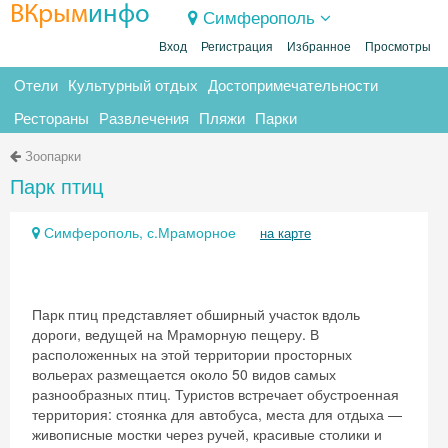
ВКрым
инфо
Симферополь
Вход
Регистрация
Избранное
Просмотры
Отели
Культурный отдых
Достопримечательности
Рестораны
Развлечения
Пляжи
Парки
Зоопарки
Парк птиц
Симферополь, с.Мраморное
на карте
Парк птиц представляет обширный участок вдоль
дороги, ведущей на Мраморную пещеру. В
расположенных на этой территории просторных
вольерах размещается около 50 видов самых
разнообразных птиц. Туристов встречает обустроенная
территория: стоянка для автобуса, места для отдыха —
живописные мостки через ручей, красивые столики и