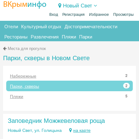
ВКрым
инфо
Новый Свет
Вход
Регистрация
Избранное
Просмотры
Отели
Культурный отдых
Достопримечательности
Рестораны
Развлечения
Пляжи
Парки
Места для прогулок
Парки, скверы в Новом Свете
Набережные
2
Парки, скверы
2
Пляжи
5
Заповедник Можжевеловая роща
Новый Свет, ул. Голицына
на карте