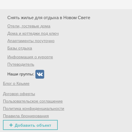
Скидка −5%
Снять жилье для отдыха в Новом Свете
Хочешь дешевле? Оставь почту и получи
Отели, гостевые дома
промокод на первое бронирование!
Дома и коттеджи под ключ
Апартаменты посуточно
Базы отдыха
Получить промокод
Информация о курорте
Путеводитель
Наши группы:
Блог о Крыме
Договор оферты
Пользовательское соглашение
Политика конфиденциальности
Правила бронирования
Добавить объект