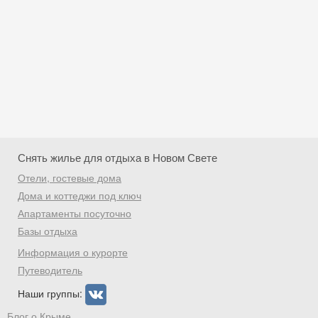
Снять жилье для отдыха в Новом Свете
Отели, гостевые дома
Дома и коттеджи под ключ
Апартаменты посуточно
Базы отдыха
Скидка −5%
Информация о курорте
Хочешь дешевле? Оставь почту и получи
Путеводитель
промокод на первое бронирование!
Наши группы:
Блог о Крыме