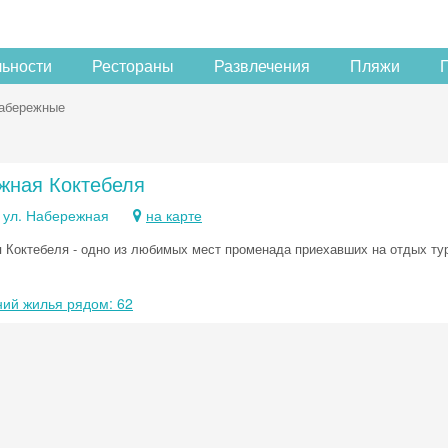
льности
Рестораны
Развлечения
Пляжи
абережные
жная Коктебеля
, ул. Набережная
на карте
 Коктебеля - одно из любимых мест променада приехавших на отдых тур
ий жилья рядом: 62
Скидка −5%