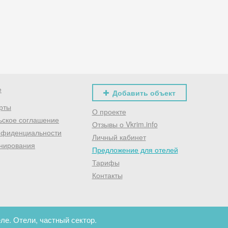
Хочешь дешевле? Оставь почту и получи промокод
первое бронирование!
Получить промокод
е
Добавить объект
рты
О проекте
ьское соглашение
Отзывы о Vkrim.info
нфиденциальности
Личный кабинет
нирования
Предложение для отелей
Тарифы
Контакты
ле. Отели, частный сектор.