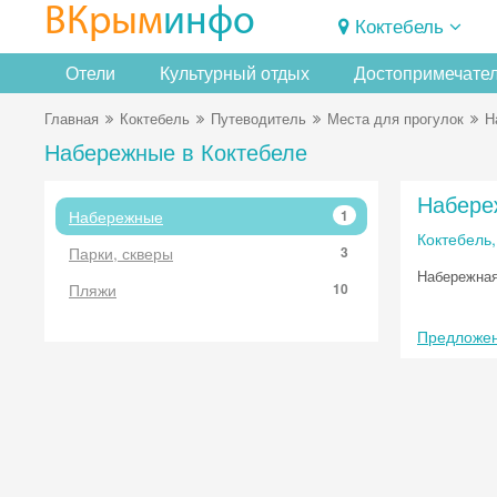
ВКрым
инфо
Коктебель
Отели
Культурный отдых
Достопримечате
Главная
Коктебель
Путеводитель
Места для прогулок
Н
Набережные в Коктебеле
Набере
Набережные
1
Коктебель
Парки, скверы
3
Набережная
Пляжи
10
Предложен