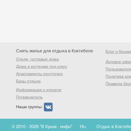
Снять жилье для отдыха в Коктебеле
Блог о Крым
Отели, гостевые дома
Договор офе
Дома и коттеджи под ключ
Пользовател
Апартаменты посуточно
Политика ко
Базы отдыха
Правила бро
Информация о курорте
Путеводитель
Наши группы:
© 2010 - 2026 "В Крым - инфо"
16+
Отдых в Коктебе