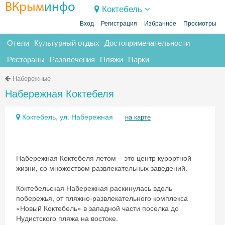
ВКрым
инфо
Коктебель
Вход
Регистрация
Избранное
Просмотры
Отели
Культурный отдых
Достопримечательности
Рестораны
Развлечения
Пляжи
Парки
Набережные
Набережная Коктебеля
Коктебель, ул. Набережная
на карте
Набережная Коктебеля летом – это центр курортной
жизни, со множеством развлекательных заведений.
Коктебельская Набережная раскинулась вдоль
побережья, от пляжно-развлекательного комплекса
«Новый Коктебель» в западной части поселка до
Нудистского пляжа на востоке.