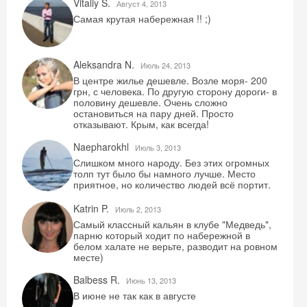
Vitaliy S.
Август 4, 2013
Самая крутая набережная !! ;)
Aleksandra N.
Июль 24, 2013
В центре жилье дешевле. Возле моря- 200
грн, с человека. По другую сторону дороги- в
половину дешевле. Очень сложно
остановиться на пару дней. Просто
отказывают. Крым, как всегда!
Naepharokhl
Июль 3, 2013
Слишком много народу. Без этих огромных
толп тут было бы намного лучше. Место
приятное, но количество людей всё портит.
Katrin P.
Июль 2, 2013
Самый классный кальян в клубе "Медведь",
парню который ходит по набережной в
Скидка −5%
белом халате не верьте, разводит на ровном
месте)
Хочешь дешевле? Оставь почту и получи
промокод на первое бронирование!
Balbess R.
Июнь 13, 2013
В июне не так как в августе