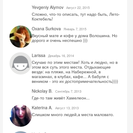
Yevgeniy Alymov
Август 22, 2015
Сложно, что-то описать, тут надо быть, Лето-
Коктебель!
Oxana Surkova
Январь 7, 2015
Вкусный мате и кофе у дома Волошина. Но
дорого и очень неспешно )))
Larissa
Декабрь 16, 2014
Скучаю по этим местам! Хоть и людно, но в
этом вся суть этого места. Отдыхающие
везде: на пляже, на Набережной, в
магазинах, в клубах, кафе... А бабуля с
веником - это их достопримечательность))))
Nickolay B.
Сентябрь 7, 2013
Где-то там живёт Хамелеон...
Katerina A.
Август 13, 2013
Слишком много людей,а места маловато.