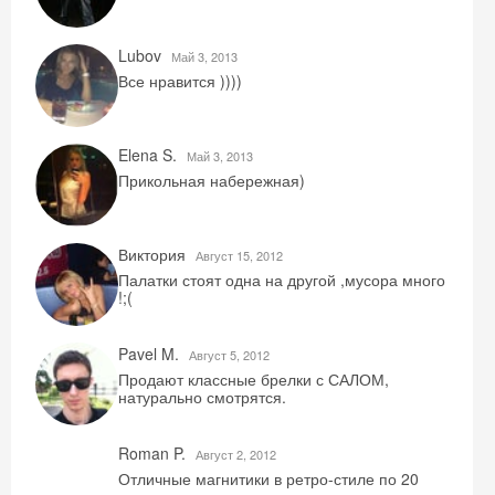
Lubov
Май 3, 2013
Получить промокод
Все нравится ))))
Elena S.
Май 3, 2013
Прикольная набережная)
Виктория
Август 15, 2012
Палатки стоят одна на другой ,мусора много
!;(
Pavel M.
Август 5, 2012
Продают классные брелки с САЛОМ,
натурально смотрятся.
Roman P.
Август 2, 2012
Отличные магнитики в ретро-стиле по 20