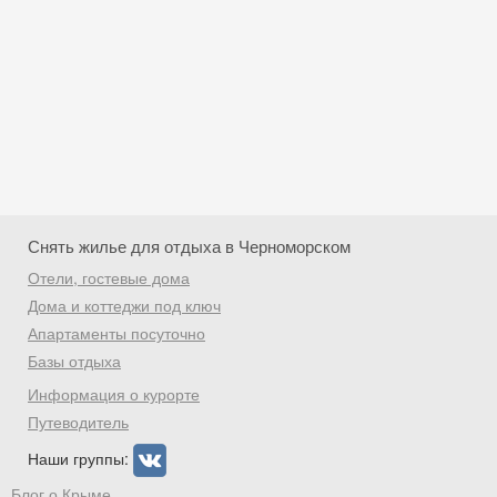
Снять жилье для отдыха в Черноморском
Отели, гостевые дома
Дома и коттеджи под ключ
Апартаменты посуточно
Базы отдыха
Скидка −5%
Информация о курорте
Хочешь дешевле? Оставь почту и получи
Путеводитель
промокод на первое бронирование!
Наши группы:
Блог о Крыме