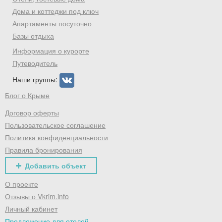
Дома и коттеджи под ключ
Хочешь дешевле? Оставь почту и получи
промокод на первое бронирование!
Апартаменты посуточно
Базы отдыха
Информация о курорте
Путеводитель
Получить промокод
Наши группы:
Блог о Крыме
Договор оферты
Пользовательское соглашение
Политика конфиденциальности
Правила бронирования
Добавить объект
О проекте
Отзывы о Vkrim.info
Личный кабинет
Предложение для отелей