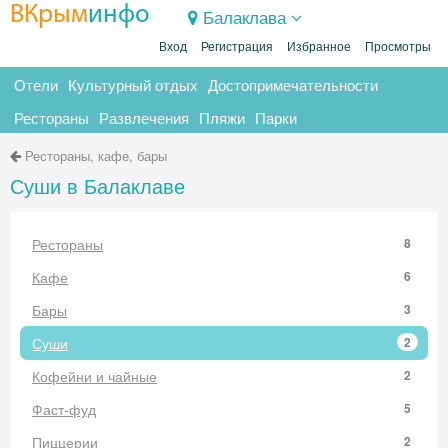
ВКрым
инфо
Балаклава
Вход
Регистрация
Избранное
Просмотры
Отели
Культурный отдых
Достопримечательности
Рестораны
Развлечения
Пляжи
Парки
Рестораны, кафе, бары
Суши в Балаклаве
Рестораны
8
Кафе
6
Бары
3
Суши
2
Кофейни и чайные
2
Фаст-фуд
5
Пиццерии
2