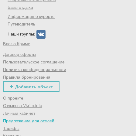
Хочешь дешевле? Оставь почту и получи
промокод на первое бронирование!
Базы отдыха
Информация о курорте
Путеводитель
Наши группы:
Получить промокод
Блог о Крыме
Договор оферты
Пользовательское соглашение
Политика конфиденциальности
Правила бронирования
Добавить объект
О проекте
Отзывы о Vkrim.info
Личный кабинет
Предложение для отелей
Тарифы
Контакты