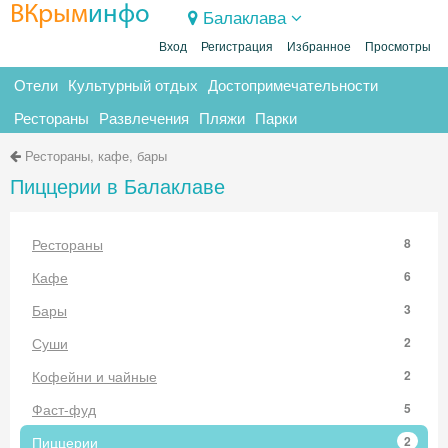
ВКрым
инфо
Балаклава
Вход
Регистрация
Избранное
Просмотры
Отели
Культурный отдых
Достопримечательности
Рестораны
Развлечения
Пляжи
Парки
Рестораны, кафе, бары
Пиццерии в Балаклаве
Рестораны
8
Кафе
6
Бары
3
Суши
2
Кофейни и чайные
2
Фаст-фуд
5
Пиццерии
2