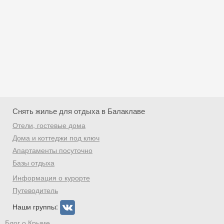
Снять жилье для отдыха в Балаклаве
Отели, гостевые дома
Дома и коттеджи под ключ
Апартаменты посуточно
Базы отдыха
Скидка −5%
Информация о курорте
Хочешь дешевле? Оставь почту и получи
Путеводитель
промокод на первое бронирование!
Наши группы:
Блог о Крыме