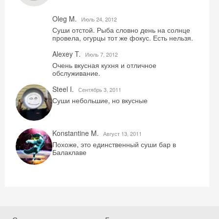
Скидка −5%
Oleg M.
Июль 24, 2012
Хочешь дешевле? Оставь почту и получи
Суши отстой. Рыба словно день на солнце
промокод на первое бронирование!
провела, огурцы тот же фокус. Есть нельзя.
Alexey T.
Июль 7, 2012
Очень вкусная кухня и отличное
обслуживание.
Получить промокод
Steel I.
Сентябрь 3, 2011
Суши небольшие, но вкусные
Konstantine M.
Август 13, 2011
Похоже, это единственный суши бар в
Балаклаве