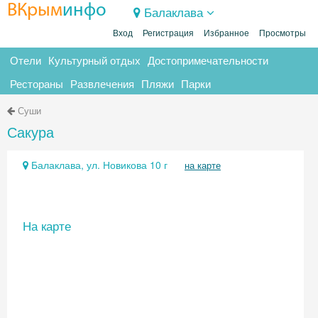
ВКрым
инфо
Балаклава
Вход
Регистрация
Избранное
Просмотры
Отели
Культурный отдых
Достопримечательности
Рестораны
Развлечения
Пляжи
Парки
Суши
Сакура
Балаклава, ул. Новикова 10 г
на карте
На карте