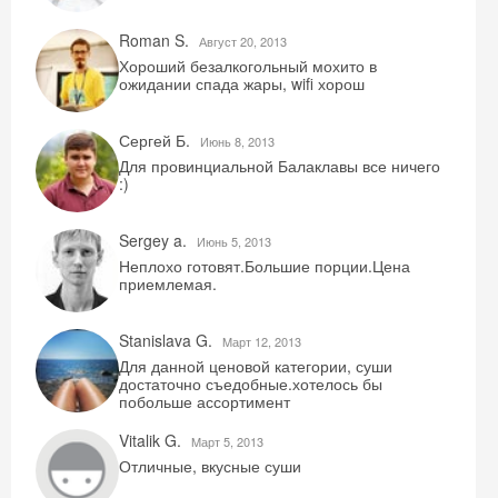
Roman S.
Август 20, 2013
Хороший безалкогольный мохито в
ожидании спада жары, wifi хорош
Сергей Б.
Июнь 8, 2013
Для провинциальной Балаклавы все ничего
:)
Sergey a.
Июнь 5, 2013
Неплохо готовят.Большие порции.Цена
приемлемая.
Stanislava G.
Mарт 12, 2013
Для данной ценовой категории, суши
достаточно съедобные.хотелось бы
побольше ассортимент
Vitalik G.
Mарт 5, 2013
Отличные, вкусные суши