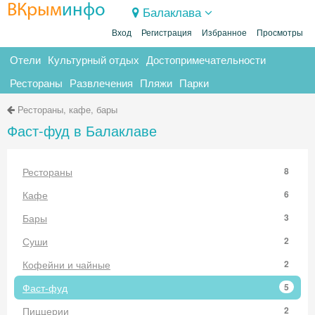
ВКрым
инфо
Балаклава
Вход
Регистрация
Избранное
Просмотры
Отели
Культурный отдых
Достопримечательности
Рестораны
Развлечения
Пляжи
Парки
Рестораны, кафе, бары
Фаст-фуд в Балаклаве
Рестораны
8
Кафе
6
Бары
3
Суши
2
Кофейни и чайные
2
Фаст-фуд
5
Пиццерии
2