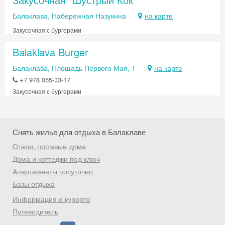
Балаклава, Набережная Назукина
на карте
Закусочная с бургерами
Balaklava Burger
Скидка −5%
Балаклава, Площадь Первого Мая, 1
на карте
+7 978 055-33-17
Хочешь дешевле? Оставь почту и получи
Закусочная с бургерами
промокод на первое бронирование!
Снять жилье для отдыха в Балаклаве
Отели, гостевые дома
Получить промокод
Дома и коттеджи под ключ
Апартаменты посуточно
Базы отдыха
Информация о курорте
Путеводитель