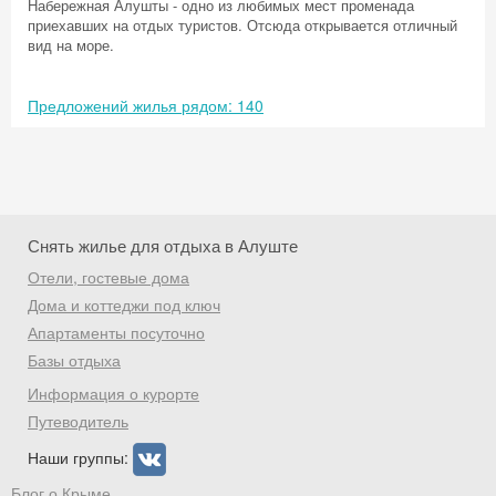
Набережная Алушты - одно из любимых мест променада
приехавших на отдых туристов. Отсюда открывается отличный
вид на море.
Предложений жилья рядом: 140
Снять жилье для отдыха в Алуште
Отели, гостевые дома
Дома и коттеджи под ключ
Апартаменты посуточно
Базы отдыха
Скидка −5%
Информация о курорте
Хочешь дешевле? Оставь почту и получи
Путеводитель
промокод на первое бронирование!
Наши группы:
Блог о Крыме