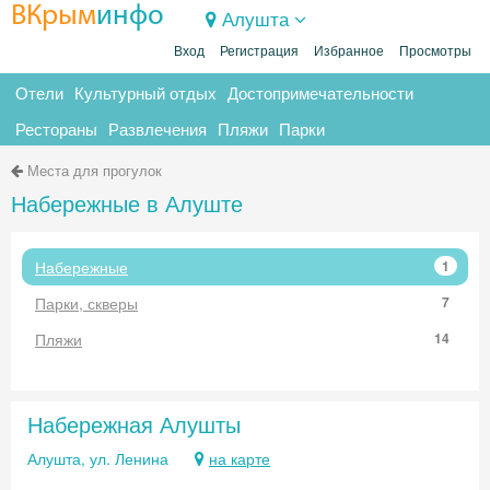
ВКрым
инфо
Алушта
Вход
Регистрация
Избранное
Просмотры
Отели
Культурный отдых
Достопримечательности
Рестораны
Развлечения
Пляжи
Парки
Места для прогулок
Набережные в Алуште
Набережные
1
Парки, скверы
7
Пляжи
14
Набережная Алушты
Алушта, ул. Ленина
на карте