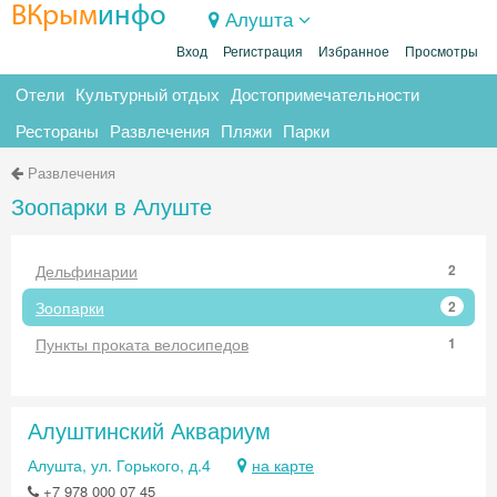
ВКрым
инфо
Алушта
Вход
Регистрация
Избранное
Просмотры
Отели
Культурный отдых
Достопримечательности
Рестораны
Развлечения
Пляжи
Парки
Развлечения
Зоопарки в Алуште
Дельфинарии
2
Зоопарки
2
Пункты проката велосипедов
1
Алуштинский Аквариум
Алушта, ул. Горького, д.4
на карте
+7 978 000 07 45