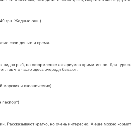
Скидка −5%
Хочешь дешевле? Оставь почту и получи промокод
 40 грн. Жадные они )
первое бронирование!
тьте свои деньги и время.
Получить промокод
ых видов рыб, но оформление аквариумов примитивное. Для турист
ет, так что часто здесь очереди бывают.
й морских и океанических)
е паспорт)
ии. Рассказывают кратко, но очень интересно. А еще можно кормит