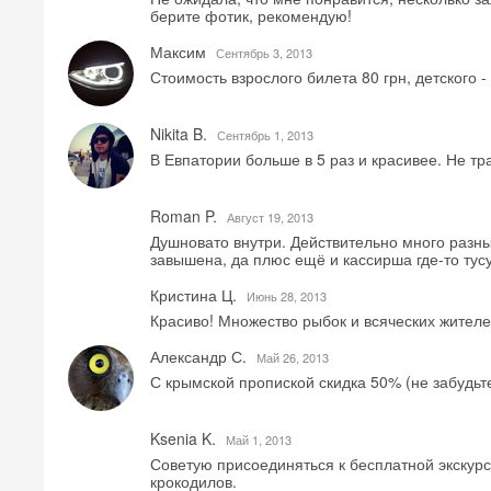
берите фотик, рекомендую!
Максим
Сентябрь 3, 2013
Стоимость взрослого билета 80 грн, детского -
Nikita B.
Сентябрь 1, 2013
В Евпатории больше в 5 раз и красивее. Не тра
Roman P.
Август 19, 2013
Душновато внутри. Действительно много разн
завышена, да плюс ещё и кассирша где-то тусу
Кристина Ц.
Июнь 28, 2013
Красиво! Множество рыбок и всяческих жителе
Александр С.
Май 26, 2013
С крымской пропиской скидка 50% (не забудьт
Ksenia K.
Май 1, 2013
Советую присоединяться к бесплатной экскурс
крокодилов.