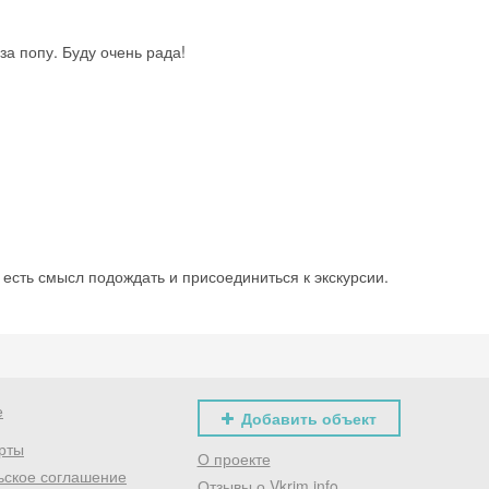
за попу. Буду очень рада!
 есть смысл подождать и присоединиться к экскурсии.
е
Добавить объект
рты
О проекте
ьское соглашение
Отзывы о Vkrim.info