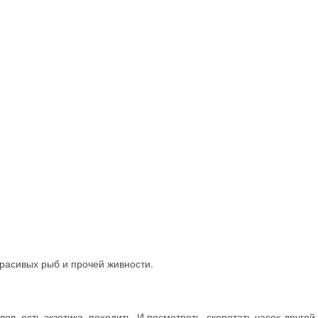
расивых рыб и прочей живности.
ов, есть экзотика, походить. И посмотреть, скоротать часок-другой