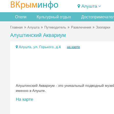
ВКрым
инфо
Алушта
Отели
Культурный отдых
Достопримечате
Главная
Алушта
Путеводитель
Развлечения
Зоопарки
Алуштинский Аквариум
Алушта, ул. Горького, д.4
на карте
Алуштинский Аквариум - это уникальный подводный музе
именно в Алуште.
На карте