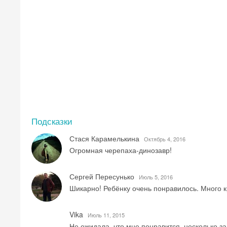
Подсказки
Стася Карамелькина
Октябрь 4, 2016
Огромная черепаха-динозавр!
Сергей Пересунько
Июль 5, 2016
Шикарно! Ребёнку очень понравилось. Много к
Vika
Июль 11, 2015
Не ожидала, что мне понравится, несколько зал