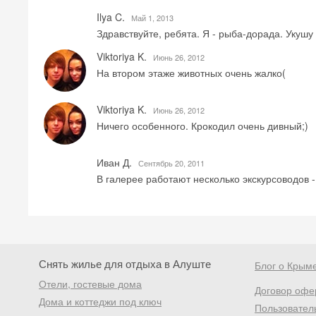
Ilya C.
Май 1, 2013
Здравствуйте, ребята. Я - рыба-дорада. Укушу 
Viktoriya K.
Июнь 26, 2012
На втором этаже животных очень жалко(
Viktoriya K.
Июнь 26, 2012
Ничего особенного. Крокодил очень дивный;)
Иван Д.
Сентябрь 20, 2011
В галерее работают несколько экскурсоводов -
Снять жилье для отдыха в Алуште
Блог о Крым
Отели, гостевые дома
Договор офе
Дома и коттеджи под ключ
Пользовател