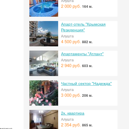
Алушта
2 000 руб.
164 м.
Апарт-отель "Крымская
Резиденция"
Алушта
4 500 руб.
882 м.
Апартаменты "Атлант"
Алушта
2 940 руб.
603 м.
Частный сектор "Надежда"
Алушта
3 000 руб.
206 м.
2к. квартира
Алушта
2 354 руб.
865 м.
 можно,