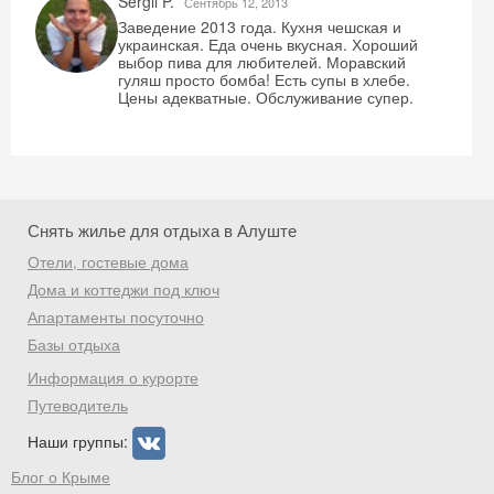
Sergii P.
Сентябрь 12, 2013
Заведение 2013 года. Кухня чешская и
украинская. Еда очень вкусная. Хороший
выбор пива для любителей. Моравский
гуляш просто бомба! Есть супы в хлебе.
Цены адекватные. Обслуживание супер.
Скидка −5%
Хочешь дешевле? Оставь почту и получи
промокод на первое бронирование!
Снять жилье для отдыха в Алуште
Отели, гостевые дома
Дома и коттеджи под ключ
Получить промокод
Апартаменты посуточно
Базы отдыха
Информация о курорте
Путеводитель
Наши группы:
Блог о Крыме