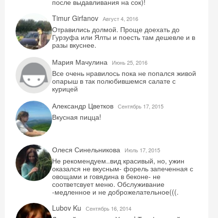
после выдавливания на сок)!
Timur Girfanov
Август 4, 2016
Отравились долмой. Проще доехать до
Гурзуфа или Ялты и поесть там дешевле и в
разы вкуснее.
Мария Мачулина
Июнь 25, 2016
Все очень нравилось пока не попался живой
опарыш в так полюбившемся салате с
курицей
Александр Цветков
Сентябрь 17, 2015
Вкусная пицца!
Олеся Синельникова
Июль 17, 2015
Не рекомендуем..вид красивый, но, ужин
оказался не вкусным- форель запеченная с
овощами и говядина в беконе- не
соответсвует меню. Обслуживание
-медленное и не доброжелательное(((.
Lubov Ku
Сентябрь 16, 2014