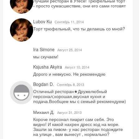
Лучший ресторан в Утесе! Трюфельный торт
- просто сумасшествие, они его сами готовят
Lubov Ku
Сентябрь 11, 2014
Торт трюфельный, что ты делаешь со мной?
Ira Simone
Август 25, 2014
мы скучаем!
Ksjusha Akyira
Август 10, 2014
Дорого и невкусно. Не рекомендую
Скидка −5%
Bogdan D.
Сентябрь 8, 2013
Хочешь дешевле? Оставь почту и получи
Отличный ресторан★Дружелюбный
промокод на первое бронирование!
персонал;хорошая,вкусная кухня и
подача.Вообщем мы с семьей рекомендуем)
Михаил Д.
Август 31, 2013
Короче персонал пиарит сам себя. Это
видно! И какой нахрен дресс код на море.
Получить промокод
Зашли за пивом- у нас ресторан подождите
на улице , вам вынесут , нормально?