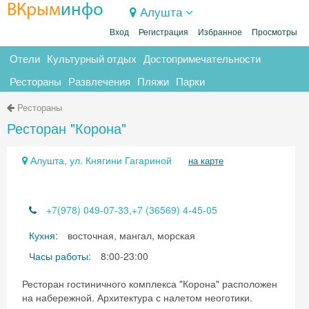
ВКрым
инфо
Алушта
Вход
Регистрация
Избранное
Просмотры
Отели
Культурный отдых
Достопримечательности
Рестораны
Развлечения
Пляжи
Парки
Рестораны
Ресторан "Корона"
Алушта, ул. Княгини Гагариной
на карте
+7(978) 049-07-33,+7 (36569) 4-45-05
Кухня:
восточная, мангал, морская
Часы работы:
8:00-23:00
Ресторан гостиничного комплекса "Корона" расположен
на набережной. Архитектура с налетом неоготики.