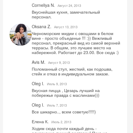
Corneliya N.
Август 24, 2013
Вкуснейшая кухня, замечательный
персонал.
Oksana Z.
Август 13, 2013
Черноморские мидии с овощами в белом
вине - просто объеденье !!! :)) Вежливый
персонал, прекрасный вид из самой верхней
террасы. В общем, это лучшее место на
набережной. Работает до 23.00. Все сюда :)
Avis M.
Август 9, 2013
Поломанный стул, жесткий, как подошва,
стейк и отказ в индивидуальном заказе.
Oleg I.
Июль 9, 2013
Вкусная пицца , Цезарь лучший на
побережье правда с маслинами)))
Oleg I.
Июль 7, 2013
Все шикарно.., всем советую!!!!!)
Елена К.
Июль 2, 2013
Ходим сюда почти каждый день -